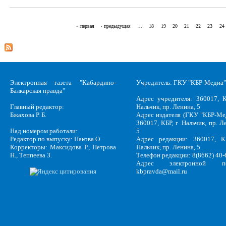
« первая
‹ предыдущая
…
18
19
20
21
22
23
24
Страницы
Электронная газета "Кабардино-
Учредитель: ГКУ "КБР-Медиа"
Балкарская правда"
Адрес учредителя: 360017, К
Главный редактор:
Нальчик, пр. Ленина, 5
Бжахова Р. Б.
Адрес издателя (ГКУ "КБР-Ме
360017, КБР, г .Нальчик, пр. Л
Над номером работали:
5
Редактор по выпуску: Накова О.
Адрес редакции: 360017, КБ
Корректоры: Максидова Р., Петрова
Нальчик, пр. Ленина, 5
Н., Теппеева З.
Телефон редакции: 8(8662) 40-
Адрес электронной по
kbpravda@mail.ru