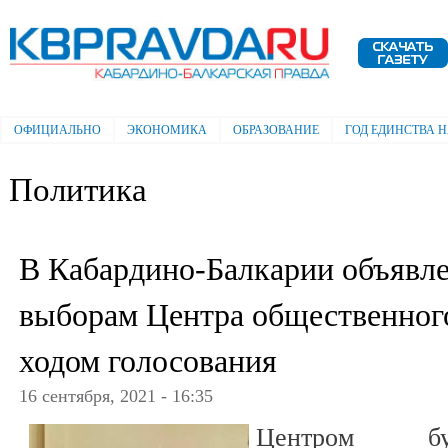
Пе
ос
Электронная газета "Кабардино-
со
Балкарская правда"
ОФИЦИАЛЬНО
ЭКОНОМИКА
ОБРАЗОВАНИЕ
ГОД ЕДИНСТВА 
Главное меню
Политика
В Кабардино-Балкарии объявле
выборам Центра общественног
ходом голосования
16 сентября, 2021 - 16:35
Центром буд