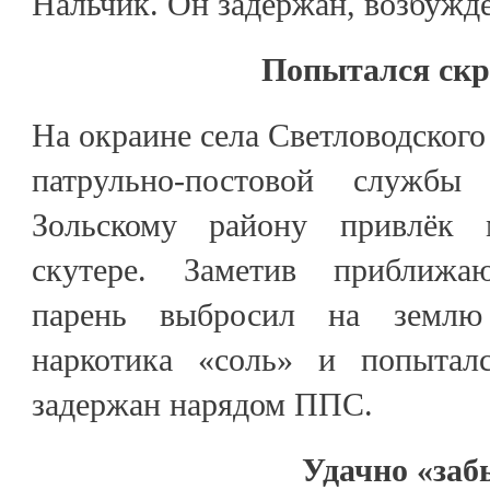
Нальчик. Он задержан, возбужде
Попытался ск
На окраине села Светловодского
патрульно-постовой служ
Зольскому району привлёк 
скутере. Заметив приближа
парень выбросил на землю
наркотика «соль» и попытал
задержан нарядом ППС.
Удачно «заб