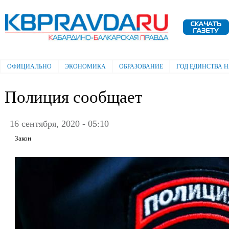
Пе
ос
Электронная газета "Кабардино-
со
Балкарская правда"
ОФИЦИАЛЬНО
ЭКОНОМИКА
ОБРАЗОВАНИЕ
ГОД ЕДИНСТВА 
Главное меню
Полиция сообщает
16 сентября, 2020 - 05:10
Закон