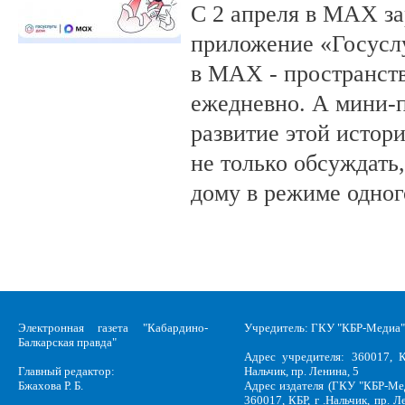
С 2 апреля в MAX за
приложение «Госусл
в MAX - пространств
ежедневно. А мини-
развитие этой истор
не только обсуждать
дому в режиме одног
Электронная газета "Кабардино-
Учредитель: ГКУ "КБР-Медиа"
Балкарская правда"
Адрес учредителя: 360017, К
Главный редактор:
Нальчик, пр. Ленина, 5
Бжахова Р. Б.
Адрес издателя (ГКУ "КБР-Ме
360017, КБР, г .Нальчик, пр. Л