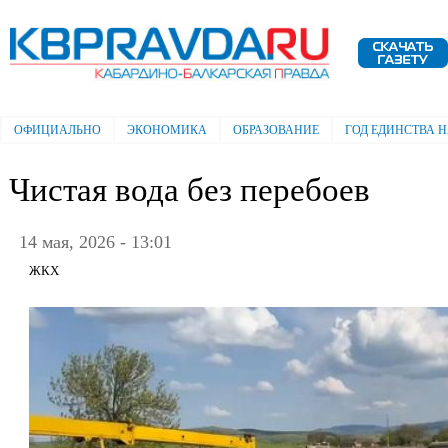
Пе
ос
Электронная газета "Кабардино-
со
Балкарская правда"
ОФИЦИАЛЬНО
ЭКОНОМИКА
ОБРАЗОВАНИЕ
ГОД ЕДИНСТВА 
Главное меню
Чистая вода без перебоев
14 мая, 2026 - 13:01
ЖКХ