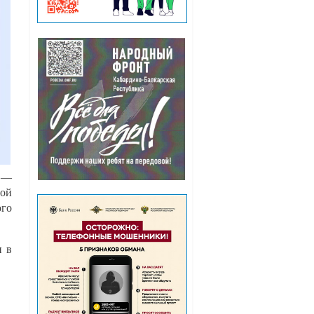
 —
той
ого
и в