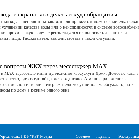
вода из крана: что делать и куда обращаться
утная вода с неприятным запахом или привкусом может свидетельствоват
 ухудшении качества воды или о неисправностях в системе водоснабжен
ния причин такую воду не рекомендуется использовать для питья и
ения пищи. Рассказываем, как действовать в такой ситуации.
е вопросы ЖКХ через мессенджер MAX
я в MAX заработало мини-приложение «Госуслуги Дом». Домовые чаты в
странство, где соседи общаются ежедневно. А мини-приложение -
азвитие этой истории: теперь жители могут не только обсуждать, но и
просы по дому в режиме одного окна.
Учредитель: ГКУ "КБР-Медиа"
Сетевое издание "Электронна