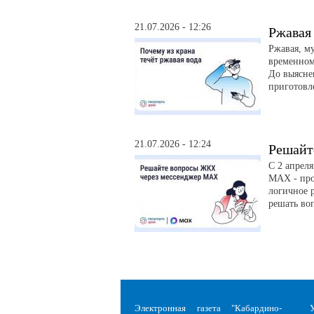
21.07.2026 - 12:26
Ржавая 
Ржавая, м
временном
До выясне
приготовл
21.07.2026 - 12:24
Решайт
С 2 апрел
MAX - про
логичное р
решать во
Электронная газета "Кабардино-