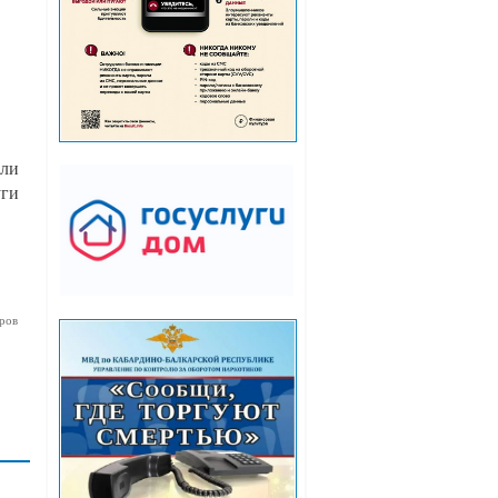
или
уги
ров