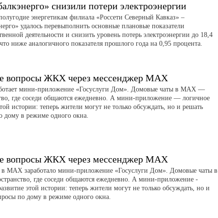
балкэнерго» снизили потери электроэнергии
 полугодие энергетикам филиала «Россети Северный Кавказ» –
нерго» удалось перевыполнить основные плановые показатели
твенной деятельности и снизить уровень потерь электроэнергии до 18,4
что ниже аналогичного показателя прошлого года на 0,95 процента.
е вопросы ЖКХ через мессенджер MAX
отает мини-приложение «Госуслуги Дом». Домовые чаты в MAX —
тво, где соседи общаются ежедневно. А мини-приложение — логичное
той истории: теперь жители могут не только обсуждать, но и решать
о дому в режиме одного окна.
е вопросы ЖКХ через мессенджер MAX
я в MAX заработало мини-приложение «Госуслуги Дом». Домовые чаты в
странство, где соседи общаются ежедневно. А мини-приложение -
азвитие этой истории: теперь жители могут не только обсуждать, но и
просы по дому в режиме одного окна.