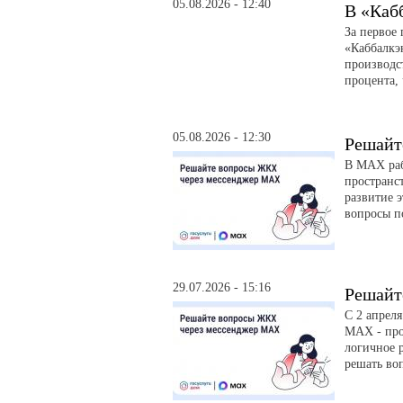
05.08.2026 - 12:40
В «Каб
За первое
«Каббалкэ
производс
процента, 
05.08.2026 - 12:30
Решайт
В MAX раб
пространс
развитие э
вопросы п
29.07.2026 - 15:16
Решайт
С 2 апрел
MAX - про
логичное р
решать во