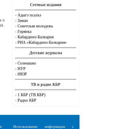
Сетевые издания
Адыгэ псалъэ
ь о
Заман
ия.
Советская молодежь
Горянка
Кабардино-Балкария
РИА «Кабардино-Балкария»
Детские журналы
Солнышко
НУР
НЮР
ТВ и радио КБР
1 КБР (ТВ КБР)
Радио КБР
я
Использование информации с