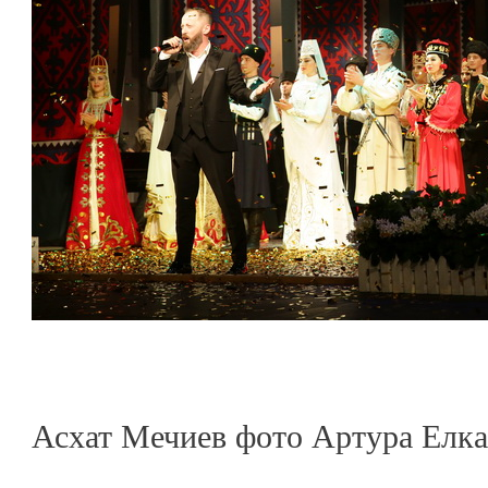
Асхат Мечиев фото Артура Елк