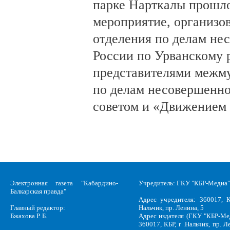
парке Нарткалы прошло
мероприятие, организо
отделения по делам н
России по Урванскому 
представителями межм
по делам несовершенн
советом и «Движением
Электронная газета "Кабардино-
Учредитель: ГКУ "КБР-Медиа"
Балкарская правда"
Адрес учредителя: 360017, К
Главный редактор:
Нальчик, пр. Ленина, 5
Бжахова Р. Б.
Адрес издателя (ГКУ "КБР-Ме
360017, КБР, г .Нальчик, пр. Л