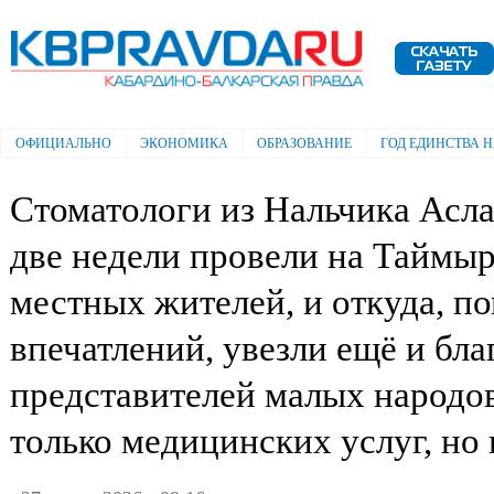
Пе
ос
Электронная газета "Кабардино-
со
Балкарская правда"
ОФИЦИАЛЬНО
ЭКОНОМИКА
ОБРАЗОВАНИЕ
ГОД ЕДИНСТВА 
Главное меню
Стоматологи из Нальчика Асл
две недели провели на Таймыр
местных жителей, и откуда, п
впечатлений, увезли ещё и бла
представителей малых народо
только медицинских услуг, но 