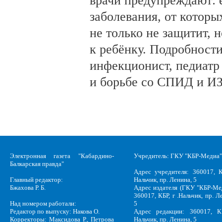
врачи предупреждают:
заболевания, от которы
не только не защитит, н
к ребёнку. Подробности
инфекционист, педиатр
и борьбе со СПИД и ИЗ
Электронная газета "Кабардино-
Учредитель: ГКУ "КБР-Медиа"
Балкарская правда"
Адрес учредителя: 360017, К
Главный редактор:
Нальчик, пр. Ленина, 5
Бжахова Р. Б.
Адрес издателя (ГКУ "КБР-Ме
360017, КБР, г .Нальчик, пр. Л
Над номером работали:
5
Редактор по выпуску: Накова О.
Адрес редакции: 360017, КБ
Корректоры: Максидова Р., Петрова
Нальчик, пр. Ленина, 5