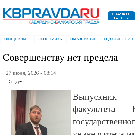
Пе
ос
Электронная газета "Кабардино-
со
Балкарская правда"
ОФИЦИАЛЬНО
ЭКОНОМИКА
ОБРАЗОВАНИЕ
ГОД ЕДИНСТВА 
Главное меню
Совершенству нет предела
27 июня, 2026 - 08:14
Социум
Выпускник 
факультета Ка
государств
университета и