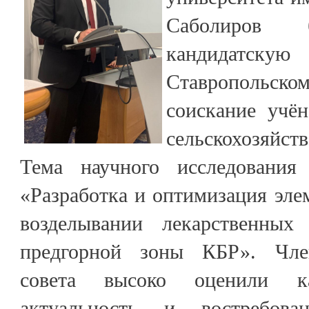
Саболиров 
кандидатск
Ставропольско
соискание учён
сельскохозяйст
Тема научного исследования 
«Разработка и оптимизация эле
возделывании лекарственных
предгорной зоны КБР». Чле
совета высоко оценили ка
актуальность и востребован