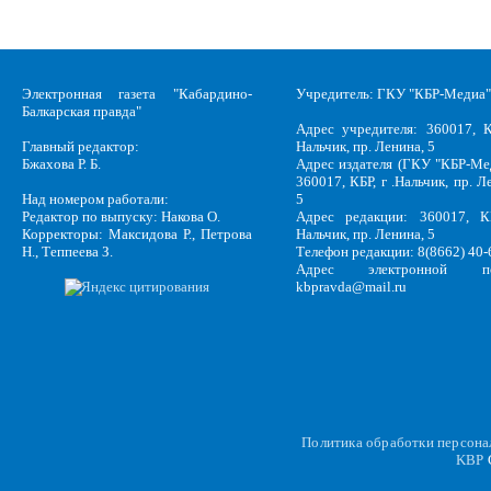
Электронная газета "Кабардино-
Учредитель: ГКУ "КБР-Медиа"
Балкарская правда"
Адрес учредителя: 360017, К
Главный редактор:
Нальчик, пр. Ленина, 5
Бжахова Р. Б.
Адрес издателя (ГКУ "КБР-Ме
360017, КБР, г .Нальчик, пр. Л
Над номером работали:
5
Редактор по выпуску: Накова О.
Адрес редакции: 360017, КБ
Корректоры: Максидова Р., Петрова
Нальчик, пр. Ленина, 5
Н., Теппеева З.
Телефон редакции: 8(8662) 40-
Адрес электронной по
kbpravda@mail.ru
Политика обработки персон
KBP
C