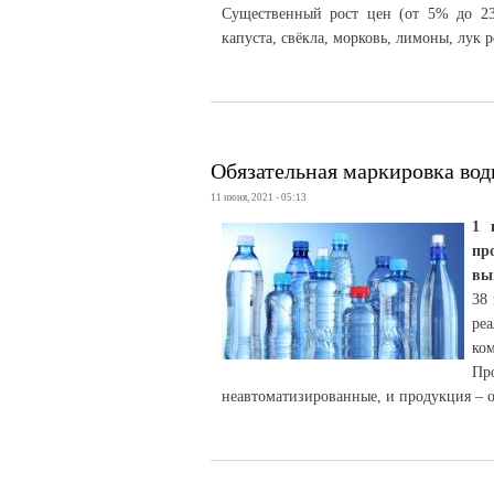
Существенный рост цен (от 5% до 2
капуста, свёкла, морковь, лимоны, лук 
Обязательная маркировка во
11 июня, 2021 - 05:13
1 
пр
вы
38
ре
ко
Пр
неавтоматизированные, и продукция – о