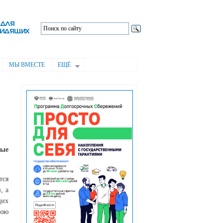
МЫ ВМЕСТЕ
ЕЩЁ
ные
тся
, а
щих
нюю