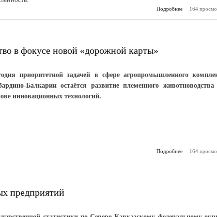
Подробнее
164 просмо
о Сезон о
животн
проходит в
во в фокусе новой «дорожной карты»
годня приоритетной задачей в сфере агропромышленного компле
бардино-Балкарии остаётся развитие племенного животноводства
нове инновационных технологий.
Подробнее
164 просмо
о Иннов
животнов
фоку
«дорожно
ых предприятий
ударственной статистики по Северо-Кавказскому федеральному окр