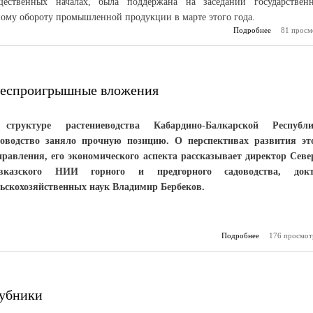
щественных началах, была поддержана на заседании государствен
ому обороту промышленной продукции в марте этого года.
Подробнее
81 просм
о Ка
подклю
горяч
«Антикон
 беспроигрышные вложения
структуре растениеводства Кабардино-Балкарской Республ
доводство заняло прочную позицию. О перспективах развития эт
правления, его экономического аспекта рассказывает директор Севе
вказского НИИ горного и предгорного садоводства, докт
льскохозяйственных наук Владимир Бербеков.
Подробнее
176 просмот
о Инве
садов
беспрои
лубники