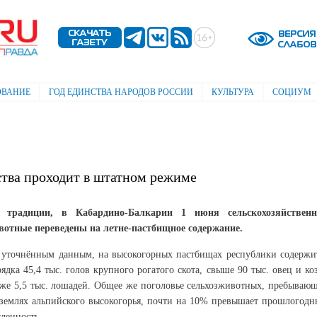
Перейти к
основному
содержанию
ОВАНИЕ
ГОД ЕДИНСТВА НАРОДОВ РОССИИ
КУЛЬТУРА
СОЦИУМ
ства проходит в штатном режиме
 традиции, в Кабардино-Балкарии 1 июня сельскохозяйствен
вотные переведены на летне-пастбищное содержание.
 уточнённым данным, на высокогорных пастбищах республики содержи
ядка 45,4 тыс. голов крупного рогатого скота, свыше 90 тыс. овец и коз
кже 5,5 тыс. лошадей. Общее же поголовье сельхозживотных, пребываю
 землях альпийского высокогорья, почти на 10% превышает прошлогод
ленность.