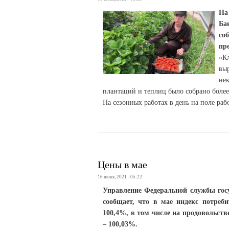
На
Ба
со
пр
«К
вы
не
плантаций и теплиц было собрано боле
На сезонных работах в день на поле раб
Цены в мае
16 июня, 2021 - 05:22
Управление Федеральной службы гос
сообщает, что в мае индекс потреб
100,4%, в том числе на продовольств
– 100,03%.