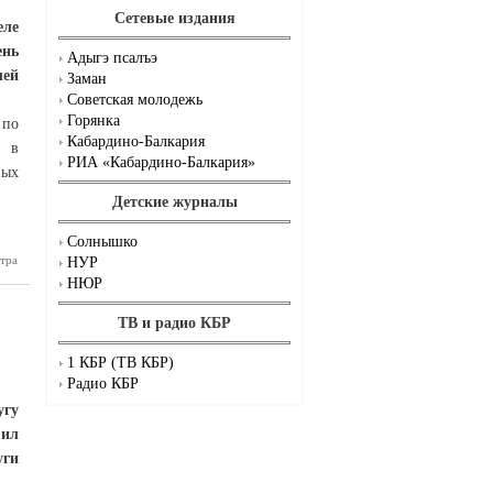
Сетевые издания
еле
ень
Адыгэ псалъэ
лей
Заман
Советская молодежь
Горянка
 по
Кабардино-Балкария
м в
РИА «Кабардино-Балкария»
ных
Детские журналы
Солнышко
екордный
тра
НУР
клубники
НЮР
ТВ и радио КБР
1 КБР (ТВ КБР)
Радио КБР
угу
вил
уги