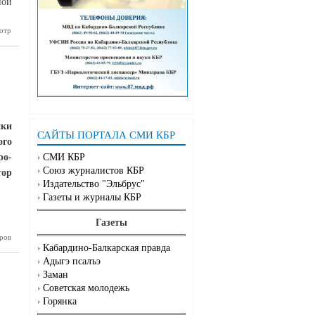
ной
отр
бардино-
Балкария
чилась к
ей линии
трафакт»
ики
САЙТЫ ПОРТАЛА СМИ КБР
ого
ро-
СМИ КБР
Союз журналистов КБР
ор
Издательство "Эльбрус"
Газеты и журналы КБР
Газеты
ров
стиции в
одство –
Кабардино-Балкарская правда
грышные
Адыгэ псалъэ
вложения
Заман
Советская молодежь
Горянка