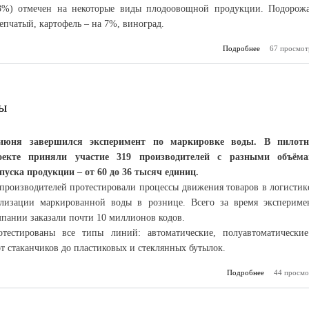
3%) отмечен на некоторые виды плодоовощной продукции. Подорож
репчатый, картофель – на 7%, виноград.
Подробнее
о Цены в мае
67 просмот
ды
июня завершился эксперимент по маркировке воды. В пилот
оекте приняли участие 319 производителей с разными объём
пуска продукции – от 60 до 36 тысяч единиц.
 производителей протестировали процессы движения товаров в логистик
ализации маркированной воды в рознице. Всего за время экспериме
мпании заказали почти 10 миллионов кодов.
отестированы все типы линий: автоматические, полуавтоматически
т стаканчиков до пластиковых и стеклянных бутылок.
Подробнее
44 просмо
о Обя
маркиро