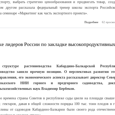
порту, выбрать стратегию ценообразования и продвигать товар, созд
м другом рассказала федеральный тренер школы экспорта Российск
а семинаре «Маркетинг как часть экспортного проекта».
Подробнее
62 просмо
о Марке
экс
ке лидеров России по закладке высокопродуктивны
структуре растениеводства Кабардино-Балкарской Республ
доводство заняло прочную позицию. О перспективах развития эт
правления, его экономического аспекта рассказывает директор Севе
вказского НИИ горного и предгорного садоводства, докт
льскохозяйственных наук Владимир Бербеков.
Во времена страны Советов в республике сады цвели на площади свыше
. гектаров, давая в общей сложности порядка 100 тыс. тонн плодов в г
сливы от садоводов Кабардино-Балкарии были своего рода отечествен