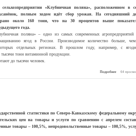
 сельхозпредприятии «Клубничная поляна», расположенном в с
ксанёнок, полным ходом идёт сбор урожая. На сегодняшний д
брано около 160 тонн, что на 30 процентов выше показате
едыдущего года.
лубничная поляна» – одно из самых современных агропредприятий
ращиванию ягод в России. Производимое количество больше, че
которых отдельных регионах. В прошлом году, например, с ягод
е тысячи тонн витаминной продукции.
отают до тысячи человек.
Подробнее
о Собран р
64 просмо
урожай 
ударственной статистики по Северо-Кавказскому федеральному окр
ительских цен на товары и услуги по сравнению с апрелем соста
енные товары – 100,5%, непродовольственные товары – 100,5%, усл