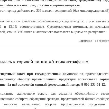
гов работы малых предприятий в первом квартале.
тот период действовало 335 малых предприятий (без микропредприятий)
иях сельского хозяйства, обрабатывающих производств, строительства 
% и 13,1% соответственно). Среднемесячная номинальная начислен
блей, что на 38% ниже аналогичного показателя в целом по республике.
Подробнее
95 просмот
о Некотор
рабо
пре
илась к горячей линии «Антиконтрафакт»
спертный совет при государственной комиссии по противодейст
законному обороту промышленной продукции организовал горя
нию. За ней закреплён единый федеральный номер: 8-800-333-51-12.
ициатива экспертного совета для создания объединённого серви
изванного собирать обращения граждан, представителей бизнес-сообщес
 вопросам незаконного оборота промышленной продукции 