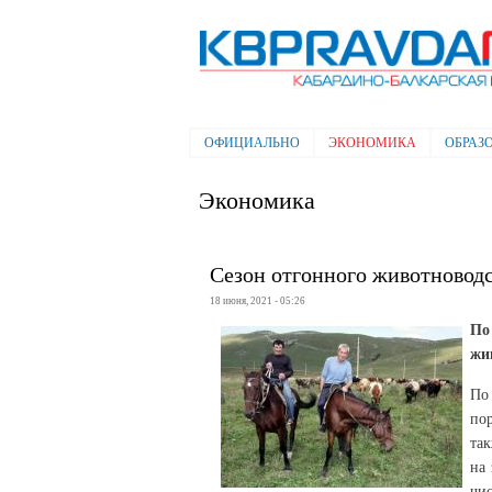
Электронная газета "Кабардино-
Балкарская правда"
ОФИЦИАЛЬНО
ЭКОНОМИКА
ОБРАЗ
Главное меню
Экономика
Сезон отгонного животновод
18 июня, 2021 - 05:26
По
жи
По
пор
та
на
чис