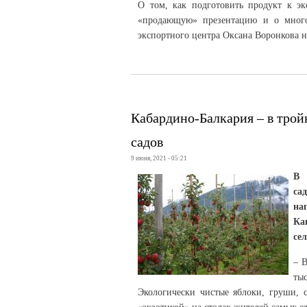
О том, как подготовить продукт к экс
«продающую» презентацию и о много
экспортного центра Оксана Воронкова н
Кабардино-Балкария – в трой
садов
9 июня, 2021 - 05:21
В 
са
на
Ка
се
– 
тыс
Экологически чистые яблоки, груши, 