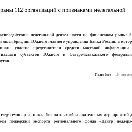
траны 112 организаций с признаками нелегальной
отиводействию нелегальной деятельности на финансовом рынке 
свящён брифинг Южного главного управления Банка России, в кото
иняли участие представители средств массовой информации
тнадцати субъектов Южного и Северо-Кавказского федераль
ругов.
Подробнее
о Банк Росс
104 просмо
на юге ст
орган
пр
нел
деят
 году семинар из цикла бесплатных образовательных мероприятий 
тром поддержки экспорта регионального фонда «Центр поддер