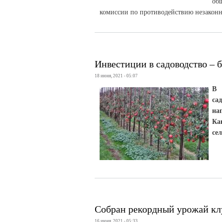
об
комиссии по противодействию незаконн
Инвестиции в садоводство –
18 июня, 2021 - 05:07
В 
са
на
Ка
се
Собран рекордный урожай к
16 июня, 2021 - 05:33