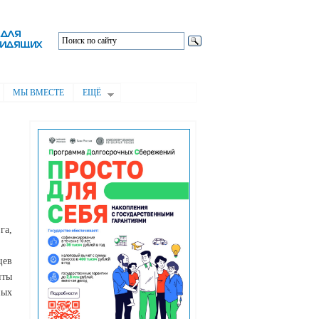
МЫ ВМЕСТЕ
ЕЩЁ
га,
цев
иты
ных