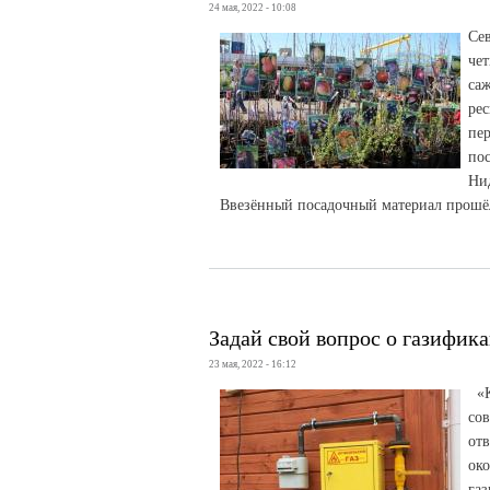
24 мая, 2022 - 10:08
Се
че
са
ре
пе
по
Ни
Ввезённый посадочный материал прошёл
Задай свой вопрос о газифик
23 мая, 2022 - 16:12
«К
со
от
ок
га