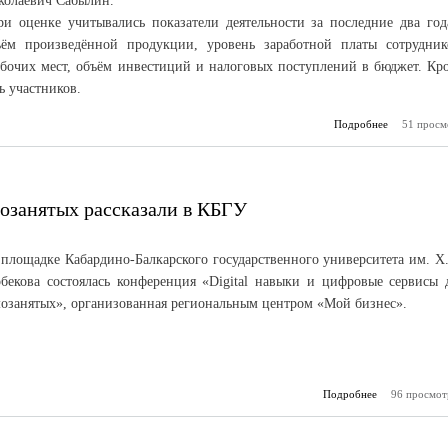
колаевич Сабылин.
и оценке учитывались показатели деятельности за последние два год
ъём произведённой продукции, уровень заработной платы сотрудник
абочих мест, объём инвестиций и налоговых поступлений в бюджет. Кр
ь участников.
Подробнее
51 просм
предприним
озанятых рассказали в КБГУ
 площадке Кабардино-Балкарского государственного университета им. Х
рбекова состоялась конференция «Digital навыки и цифровые сервисы 
мозанятых», организованная региональным центром «Мой бизнес».
Подробнее
96 просмот
о О 
сер
сам
рассказа