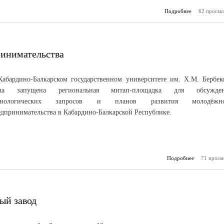
Подробнее
о Работа ест
62 просмо
инимательства
Кабардино-Балкарском государственном университете им. Х.М. Бербек
ла запущена региональная митап-площадка для обсужден
хнологических запросов и планов развития молодёжно
едпринимательства в Кабардино-Балкарской Республике.
Подробнее
71 просм
мол
предприним
ый завод