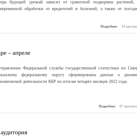
перь будущий урожай зависит от грамотной подкормки растений,
оевременной обработки от вредителей и болезней, а также от погод
Подробнее
о Сев яровых
54 просмо
ре – апреле
управлении Федеральной службы государственной статистики по Севе
вказскому федеральному округу сформированы данные о динам
номической деятельности КБР по итогам четырёх месяцев 2022 года.
Подробнее
67 просмот
о Э
республики в
 аудитория