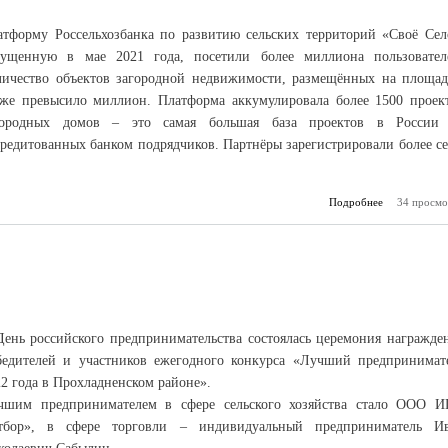
атформу Россельхозбанка по развитию сельских территорий «Своё Сел
пущенную в мае 2021 года, посетили более миллиона пользовател
личество объектов загородной недвижимости, размещённых на площад
кже превысило миллион. Платформа аккумулировала более 1500 проек
городных домов – это самая большая база проектов в России
кредитованных банком подрядчиков. Партнёры зарегистрировали более с
Подробнее
34 просмо
о У «Свое
ми
а
День российского предпринимательства состоялась церемония награжде
бедителей и участников ежегодного конкурса «Лучший предпринимат
2 года в Прохладненском районе».
чшим предпринимателем в сфере сельского хозяйства стало ООО 
тбор», в сфере торговли – индивидуальный предприниматель И