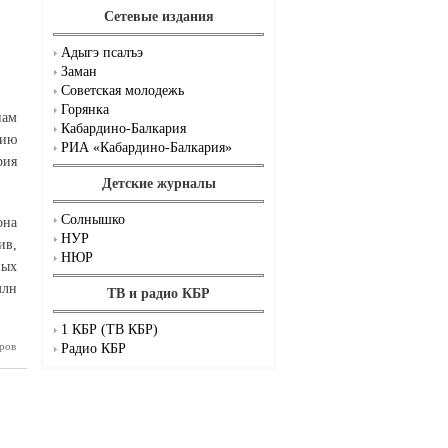
Сетевые издания
Адыгэ псалъэ
Заман
Советская молодежь
Горянка
нам
Кабардино-Балкария
цию
РИА «Кабардино-Балкария»
рия
Детские журналы
Солнышко
она
НУР
ив,
НЮР
ных
млн
ТВ и радио КБР
1 КБР (ТВ КБР)
Балкария
ров
Радио КБР
льше 254
ублей на
тической
отрасли