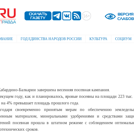
Перейти к
основному
содержанию
ОВАНИЕ
ГОД ЕДИНСТВА НАРОДОВ РОССИИ
КУЛЬТУРА
СОЦИУМ
Кабардино-Балкарии завершена весенняя посевная кампания.
екущем году, как и планировалось, яровые посеяны на площади 223 тыс. 
о на 4% превышает площадь прошлого года.
агодаря своевременно принятым мерам по обеспечению земледель
менным материалом, минеральными удобрениями и средствами защ
стений посевная прошла в штатном режиме с соблюдением оптималь
отехнических сроков.