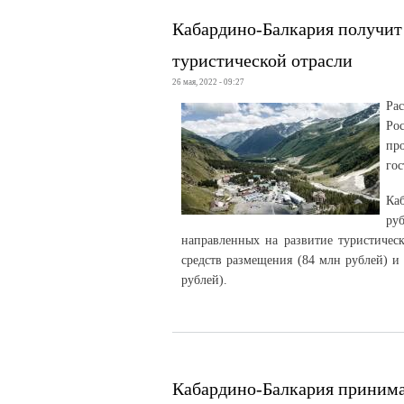
Кабардино-Балкария получит
туристической отрасли
26 мая, 2022 - 09:27
Ра
Ро
пр
гос
Ка
ру
направленных на развитие туристичес
средств размещения (84 млн рублей) и
рублей).
Кабардино-Балкария принима