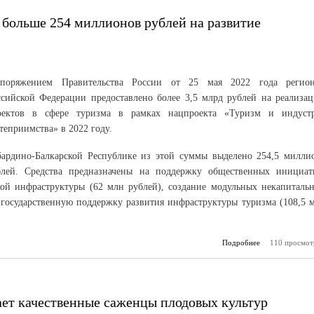
 больше 254 миллионов рублей на развитие
споряжением Правительства России от 25 мая 2022 года регио
ссийской Федерации предоставлено более 3,5 млрд рублей на реализа
оектов в сфере туризма в рамках нацпроекта «Туризм и индуст
теприимства» в 2022 году.
бардино-Балкарской Республике из этой суммы выделено 254,5 милли
блей. Средства предназначены на поддержку общественных инициат
кой инфраструктуры (62 млн рублей), создание модульных некапиталь
 государственную поддержку развития инфраструктуры туризма (108,5 
Подробнее
о Кабардино-
110 просмот
получит бо
миллионов р
развитие турис
ет качественные саженцы плодовых культур