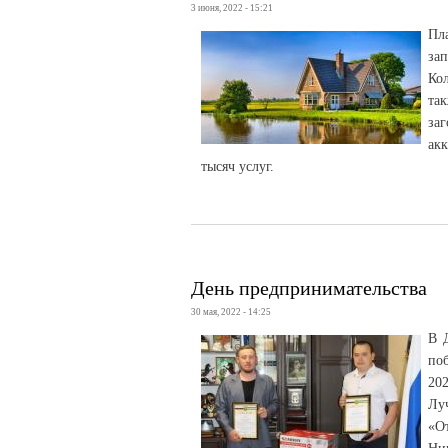
3 июня, 2022 - 15:21
Пл
за
Ко
та
за
ак
тысяч услуг.
День предпринимательства
30 мая, 2022 - 14:25
В 
по
202
Лу
«О