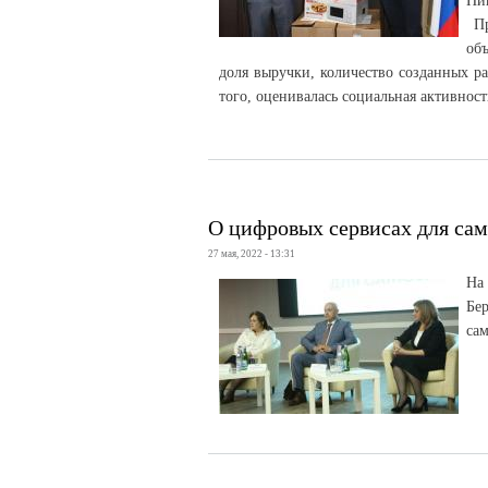
Ни
Пр
об
доля выручки, количество созданных р
того, оценивалась социальная активност
О цифровых сервисах для сам
27 мая, 2022 - 13:31
На
Бе
са