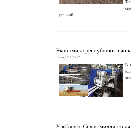
Те
св
условий.
Экономика республики в янва
3 июня, 2022 - 15:22
В 
Ка
эко
У «Своего Села» миллионная