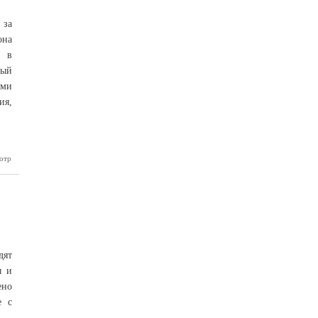
 за
она
е в
ный
ыми
ия,
отр
бардино-
ринимает
ственные
плодовых
культур
дят
ы и
ено
е с