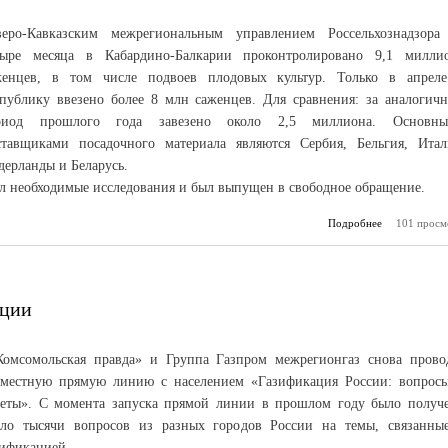
веро-Кавказским межрегиональным управлением Россельхознадзора
тыре месяца в Кабардино-Балкарии проконтролировано 9,1 милли
женцев, в том числе подвоев плодовых культур. Только в апрел
спублику ввезено более 8 млн саженцев. Для сравнения: за аналогич
риод прошлого года завезено около 2,5 миллиона. Основн
ставщиками посадочного материала являются Сербия, Бельгия, Итал
дерланды и Беларусь.
 необходимые исследования и был выпущен в свободное обращение.
Подробнее
101 просм
о Ка
Балкария п
каче
саженцы 
ации
омсомольская правда» и Группа Газпром межрегионгаз снова прово
вместную прямую линию с населением «Газификация России: вопрос
веты». С момента запуска прямой линии в прошлом году было получ
оло тысячи вопросов из разных городов России на темы, связанны
зификацией.