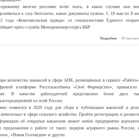
-прежнему многие россияне хотят знать, в каких случаях они мо
дключиться к газу бесплатно, какие документы нужны. С 18 мая по 8 и
22 года «Комсомольская правда» со специалистами Единого операт
ообщает пресс-служба Минпромэнерготорга КБР.
Подробнее
о Задай свой
58 просмот
газ
щее количество вакансий в сфере АПК, размещённых в сервисе «Работа»
фровой платформе Россельхозбанка «Своё Фермерство», превысило
сяч. В качестве работодателей представлено более двух ты
ьхозпредприятий по всей России.
рвис появился в 2020 году для сбора и публикации вакансий и рез
лючительно в сфере сельского хозяйства. Пройти регистрацию и размест
формацию об открытых вакансиях может любое предприятие агросекто
ы предложения о работе от таких лидеров аграрного рынка России, 
на», «Новая Голландия» и других.