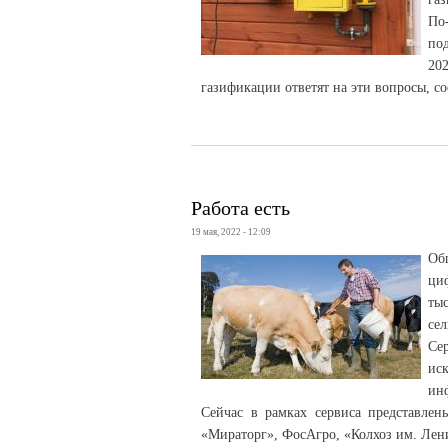
По
по
20
газификации ответят на эти вопросы, с
Работа есть
19 мая, 2022 - 12:09
Об
ци
ты
сел
Се
иск
ин
Сейчас в рамках сервиса представлен
«Мираторг», ФосАгро, «Колхоз им. Лени