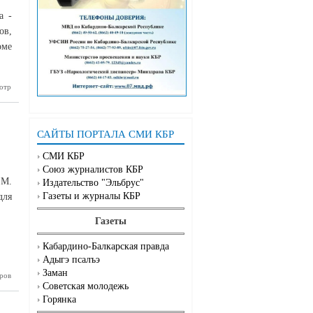
а -
ов,
оме
отр
о День
ательства
САЙТЫ ПОРТАЛА СМИ КБР
СМИ КБР
Союз журналистов КБР
.М.
Издательство "Эльбрус"
Газеты и журналы КБР
для
Газеты
Кабардино-Балкарская правда
Адыгэ псалъэ
Заман
ров
цифровых
Советская молодежь
висах для
озанятых
Горянка
ли в КБГУ