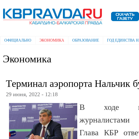
Пе
ос
Электронная газета "Кабардино-
со
Балкарская правда"
ОФИЦИАЛЬНО
ЭКОНОМИКА
ОБРАЗОВАНИЕ
ГОД ЕДИНСТВА 
Главное меню
Экономика
Терминал аэропорта Нальчик б
29 июня, 2022 - 12:18
В ходе пре
журналистами
Глава КБР отве