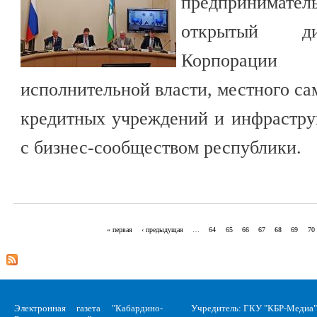
предпринимат
открытый ди
Корпораци
исполнительной власти, местного са
кредитных учреждений и инфрастру
с бизнес-сообществом республики.
« первая
‹ предыдущая
…
64
65
66
67
68
69
70
Страницы
Электронная газета "Кабардино-
Учредитель: ГКУ "КБР-Медиа"