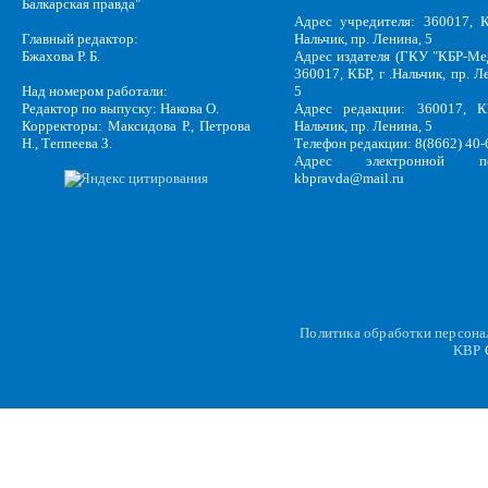
Балкарская правда"
Адрес учредителя: 360017, К
Главный редактор:
Нальчик, пр. Ленина, 5
Бжахова Р. Б.
Адрес издателя (ГКУ "КБР-Ме
360017, КБР, г .Нальчик, пр. Л
Над номером работали:
5
Редактор по выпуску: Накова О.
Адрес редакции: 360017, КБ
Корректоры: Максидова Р., Петрова
Нальчик, пр. Ленина, 5
Н., Теппеева З.
Телефон редакции: 8(8662) 40-
Адрес электронной по
kbpravda@mail.ru
Политика обработки персон
KBP
C