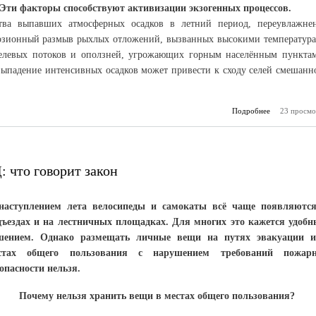
 Эти факторы способствуют активизации экзогенных процессов.
ства выпавших атмосферных осадков в летний период, переувлажне
эрозионный размыв рыхлых отложений, вызванных высокими температур
селевых потоков и оползней, угрожающих горным населённым пункта
выпадение интенсивных осадков может привести к сходу селей смешанн
Подробнее
23 просмо
о Орга
дежу
опасных 
 что говорит закон
наступлением лета велосипеды и самокаты всё чаще появляютс
дъездах и на лестничных площадках. Для многих это кажется удоб
шением. Однако размещать личные вещи на путях эвакуации 
стах общего пользования с нарушением требований пожар
зопасности нельзя.
Почему нельзя хранить вещи в местах общего пользования?