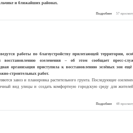
Нальчике и ближайших районах.
Подробнее
о «Живые с
57 просмот
Кабардино-Б
на радио «И
ведутся работы по благоустройству прилегающей территории, осо
и восстановлению озеленения – об этом сообщает пресс-слу
ядная организация приступила к восстановлению зелёных зон ещё
ожно-строительных работ.
ляются завоз и планировка растительного грунта. Последующее озелене
тичный вид улицы и создать комфортную городскую среду для жителе
Подробнее
48 просмот
о Всё для