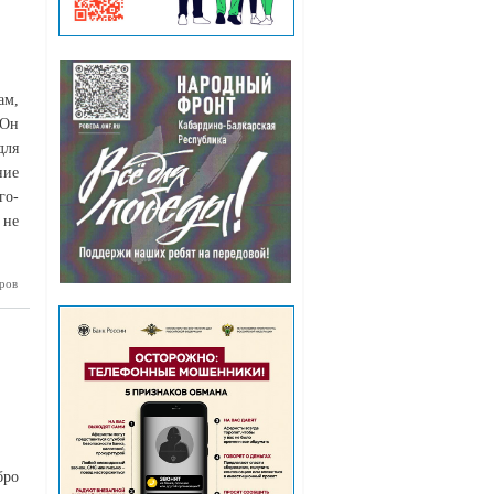
ам,
 Он
для
ние
го-
 не
ров
Можно ли
бёнка на
работу?
бро