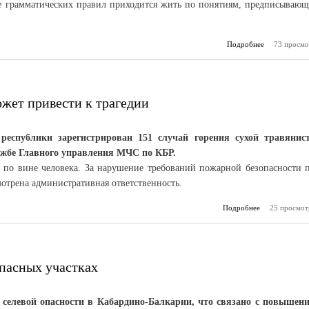
ре грамматических правил приходится жить по понятиям, предписываю
Подробнее
о «Махач» с
73 просмо
ожет привести к трагедии
республики зарегистрирован 151 случай горения сухой травянис
лужбе Главного управления МЧС по КБР.
 по вине человека. За нарушение требований пожарной безопасности 
отрена административная ответственность.
Подробнее
25 просмот
о Не пали
траву, 
привести к
пасных участках
 селевой опасности в Кабардино-Балкарии, что связано с повышен