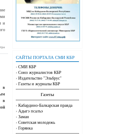
ние
ами
м и
ого
тра
низовано
рство на
участках
САЙТЫ ПОРТАЛА СМИ КБР
СМИ КБР
Союз журналистов КБР
Издательство "Эльбрус"
Газеты и журналы КБР
я в
ным
Газеты
и в
Кабардино-Балкарская правда
ной
Адыгэ псалъэ
Заман
Советская молодежь
Горянка