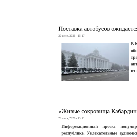
Поставка автобусов ожидаетс
20 июля, 2026 - 15:17
В 
об
тр
ав
из
«Живые сокровища Кабардино
20 июля, 2026 - 15:11
Информационный проект популяри
республике. Увлекательные аудиоэк