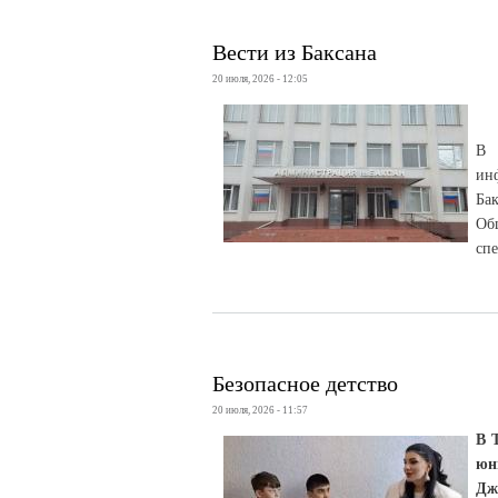
Вести из Баксана
20 июля, 2026 - 12:05
В 
ин
Бак
Об
сп
Безопасное детство
20 июля, 2026 - 11:57
В 
юн
Дж