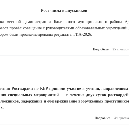
Рост числа выпускников
ава местной администрации Баксанского муниципального района А
регов провёл совещание с руководителями образовательных учреждений,
тором были проанализированы результаты ГИА-2026.
Подробнее
о Вести из Ба
25 просмот
ления Росгвардии по КБР приняли участие в учении, направленном
ния специальных мероприятий — в течение двух суток росгварде
аложников, задержание и обезвреживание вооружённых преступнико
х.
Подробнее
34 просмо
о Ком
тр