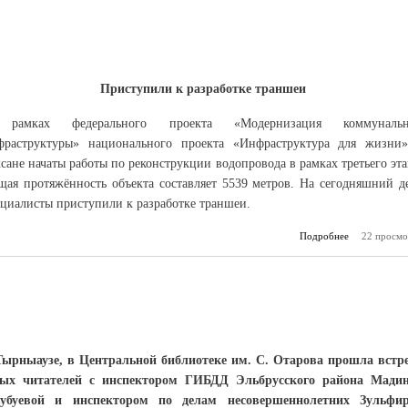
Приступили к разработке траншеи
рамках федерального проекта «Модернизация коммунальн
фраструктуры» национального проекта «Инфраструктура для жизни
сане начаты работы по реконструкции водопровода в рамках третьего эта
щая протяжённость объекта составляет 5539 метров. На сегодняшний д
ециалисты приступили к разработке траншеи.
Подробнее
о Вести из Б
22 просмо
Тырныаузе, в Центральной библиотеке им. С. Отарова прошла встр
ых читателей с инспектором ГИБДД Эльбрусского района Мади
убуевой и инспектором по делам несовершеннолетних Зульфи