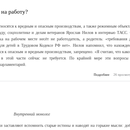
 на работу?
относятся к вредным и опасным производствам, а также режимным объект
уду, соцполитике и делам ветеранов Ярослав Нилов в интервью ТАСС.
ка на рабочем месте несёт не работодатель, а родитель: «требования 
 для детей в Трудовом Кодексе РФ нет». Нилов напомнил, что нахожде
тся к опасным и вредным производствам, запрещено. «Я считаю, что како
 в этой части сейчас не требуется. По крайней мере эти вопросы
парламентарий.
Подробнее
26 просмот
о 
приводить ре
Внутренний монолог
и заставляют вспомнить старые истины и наводят на горькие мысли: до