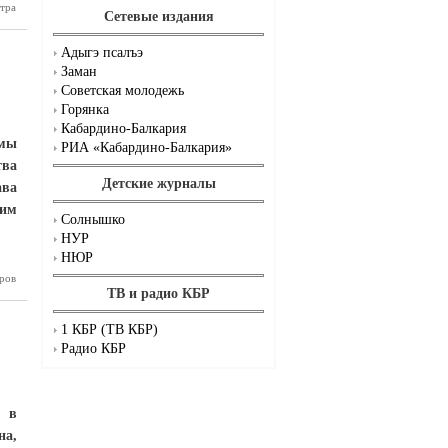
тра
Хранение
Сетевые издания
в в МКД:
рит закон
Адыгэ псалъэ
Заман
Советская молодежь
Горянка
Кабардино-Балкария
емы
РИА «Кабардино-Балкария»
тва
Детские журналы
ава
ним
Солнышко
НУР
НЮР
втобусов
ров
сентябре
ТВ и радио КБР
1 КБР (ТВ КБР)
Радио КБР
я в
на,