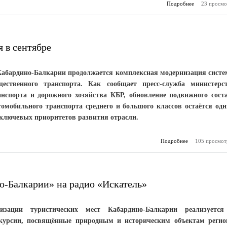
Подробнее
23 просмо
о 
велосипедо
что гово
я в сентябре
Кабардино-Балкарии продолжается комплексная модернизация сист
щественного транспорта. Как сообщает пресс-служба министерс
анспорта и дорожного хозяйства КБР, обновление подвижного сост
томобильного транспорта среднего и большого классов остаётся од
 ключевых приоритетов развития отрасли.
Подробнее
о Поставка а
105 просмот
ожидается в 
-Балкарии» на радио «Искатель»
зации туристических мест Кабардино-Балкарии реализуетс
скурсии, посвящённые природным и историческим объектам регио