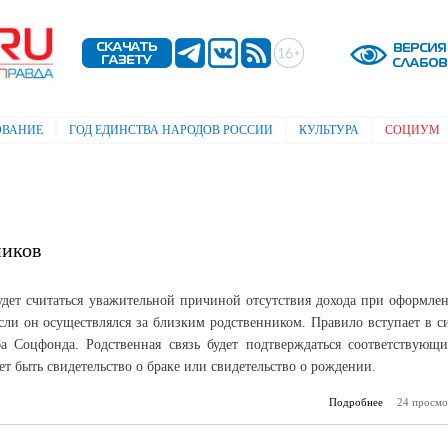
Перейти к
основному
содержанию
ОВАНИЕ
ГОД ЕДИНСТВА НАРОДОВ РОССИИ
КУЛЬТУРА
СОЦИУМ
ников
удет считаться уважительной причиной отсутствия дохода при оформле
если он осуществлялся за близким родственником. Правило вступает в с
 Соцфонда. Родственная связь будет подтверждаться соответствующ
т быть свидетельство о браке или свидетельство о рождении.
Подробнее
о Только дл
24 просмо
родст