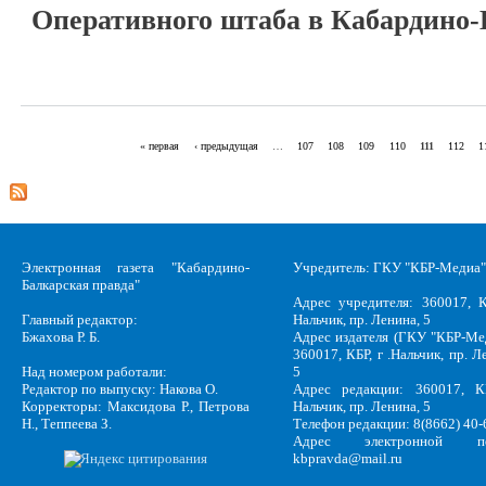
Оперативного штаба в Кабардино-
« первая
‹ предыдущая
…
107
108
109
110
111
112
1
Страницы
Электронная газета "Кабардино-
Учредитель: ГКУ "КБР-Медиа"
Балкарская правда"
Адрес учредителя: 360017, К
Главный редактор:
Нальчик, пр. Ленина, 5
Бжахова Р. Б.
Адрес издателя (ГКУ "КБР-Ме
360017, КБР, г .Нальчик, пр. Л
Над номером работали:
5
Редактор по выпуску: Накова О.
Адрес редакции: 360017, КБ
Корректоры: Максидова Р., Петрова
Нальчик, пр. Ленина, 5
Н., Теппеева З.
Телефон редакции: 8(8662) 40-
Адрес электронной по
kbpravda@mail.ru