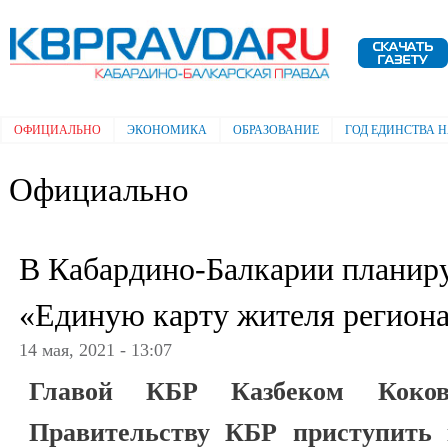
Пе
ос
Электронная газета "Кабардино-
со
Балкарская правда"
ОФИЦИАЛЬНО
ЭКОНОМИКА
ОБРАЗОВАНИЕ
ГОД ЕДИНСТВА 
Главное меню
Официально
В Кабардино-Балкарии планиру
«Единую карту жителя регион
14 мая, 2021 - 13:07
Главой КБР Казбеком Коко
Правительству КБР приступить 