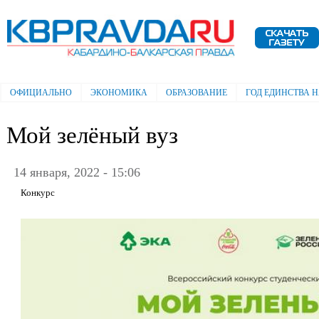
Пе
ос
Электронная газета "Кабардино-
со
Балкарская правда"
ОФИЦИАЛЬНО
ЭКОНОМИКА
ОБРАЗОВАНИЕ
ГОД ЕДИНСТВА 
Главное меню
Мой зелёный вуз
14 января, 2022 - 15:06
Конкурс