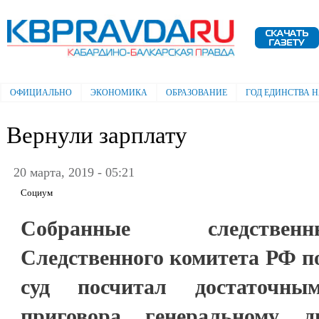
Пе
ос
Электронная газета "Кабардино-
со
Балкарская правда"
ОФИЦИАЛЬНО
ЭКОНОМИКА
ОБРАЗОВАНИЕ
ГОД ЕДИНСТВА 
Главное меню
Вернули зарплату
20 марта, 2019 - 05:21
Социум
Собранные следстве
Следственного комитета РФ п
суд посчитал достаточн
приговора генеральному д