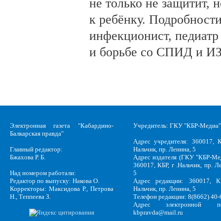
не только не защитит, н
к ребёнку. Подробности
инфекционист, педиатр
и борьбе со СПИД и ИЗ
Электронная газета "Кабардино-
Учредитель: ГКУ "КБР-Медиа"
Балкарская правда"
Адрес учредителя: 360017, К
Главный редактор:
Нальчик, пр. Ленина, 5
Бжахова Р. Б.
Адрес издателя (ГКУ "КБР-Ме
360017, КБР, г .Нальчик, пр. Л
Над номером работали:
5
Редактор по выпуску: Накова О.
Адрес редакции: 360017, КБ
Корректоры: Максидова Р., Петрова
Нальчик, пр. Ленина, 5
Н., Теппеева З.
Телефон редакции: 8(8662) 40-
Адрес электронной по
kbpravda@mail.ru