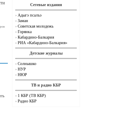
сти
Сетевые издания
Адыгэ псалъэ
Заман
Советская молодежь
ров
Горянка
Кабардино-Балкария
РИА «Кабардино-Балкария»
Детские журналы
Солнышко
НУР
НЮР
ТВ и радио КБР
1 КБР (ТВ КБР)
ить
Радио КБР