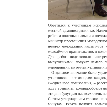
Обратился к участникам исполня
местной администрации г.о. Нальч
ребятам полезные навыки и поможе
Министр просвещения молодёжного
немало молодёжных институтов,
молодёжное правительство, и волон
Для ребят подготовили интер
выпускниками, получат немало п
мероприятия, интеллектуальные иг
– Отдельное внимание было уделен
участников – в этих целях каждом
ежедневного пользования, – расс
ждут тренинги, командообразован
эти дни будут для нас всех очень 
С этим утверждением сложно не со
минутам. Ребята получат возмож