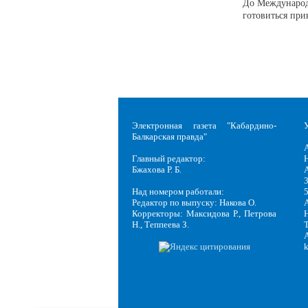
До Международ
готовиться при
Электронная газета "Кабардино-
Балкарская правда"
Главный редактор:
Н
Бжахова Р. Б.
3
Над номером работали:
Редактор по выпуску: Накова О.
Корректоры: Максидова Р., Петрова
Н
Н., Теппеева З.