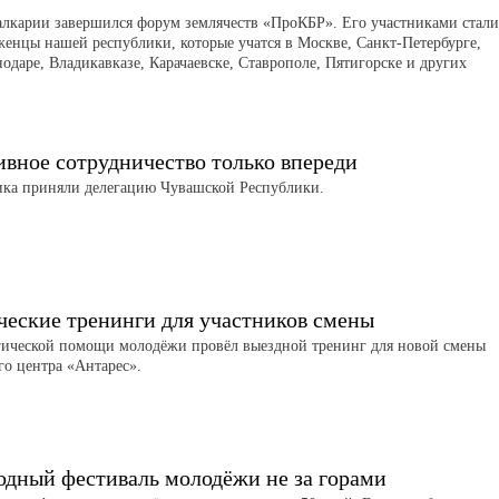
алкарии завершился форум землячеств «ПроКБР». Его участниками стали
женцы нашей республики, которые учатся в Москве, Санкт-Петербурге,
нодаре, Владикавказе, Карачаевске, Ставрополе, Пятигорске и других
вное сотрудничество только впереди
ика приняли делегацию Чувашской Республики.
ческие тренинги для участников смены
гической помощи молодёжи провёл выездной тренинг для новой смены
го центра «Антарес».
дный фестиваль молодёжи не за горами