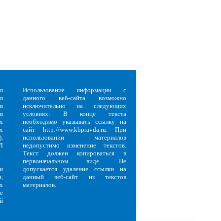
я
Использование информации с
я
данного веб-сайта возможно
в
исключительно на следующих
в
условиях: В конце текста
х
необходимо указывать ссылку на
х
сайт http://www.kbpravda.ru. При
.
использовании материалов
Л
недопустимо изменение текстов.
Текст должен копироваться в
первоначальном виде. Не
и
допускается удаление ссылки на
,
данный веб-сайт из текстов
х
материалов.
е
й