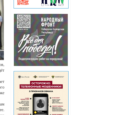
ов,
дёт
ает
ого
кже
лам
ее.