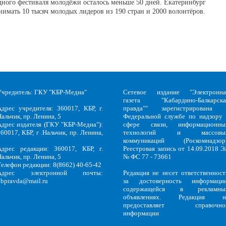
ного фестиваля молодёжи осталось меньше 50 дней. Екатеринбург
нимать 10 тысяч молодых лидеров из 190 стран и 2000 волонтёров.
Учредитель: ГКУ "КБР-Медиа"
Сетевое издание "Электронна
газета "Кабардино-Балкарска
Адрес учредителя: 360017, КБР, г.
правда"" зарегистрирована 
альчик, пр. Ленина, 5
Федеральной службе по надзору 
Адрес издателя (ГКУ "КБР-Медиа"):
сфере связи, информационны
60017, КБР, г .Нальчик, пр. Ленина,
технологий и массовы
5
коммуникаций (Роскомнадзор)
Адрес редакции: 360017, КБР, г.
Реестровая запись от 14.09.2018 Э
альчик, пр. Ленина, 5
№ ФС 77 - 73661
Телефон редакции: 8(8662) 40-65-42
Адрес электронной почты:
Редакция не несет ответственност
kbpravda@mail.ru
за достоверность информации
содержащейся в рекламны
объявлениях. Редакция н
предоставляет справочно
информации