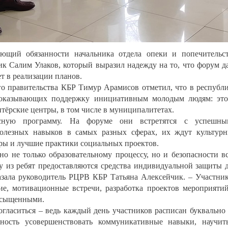
ющий обязанности начальника отдела опеки и попечительс
ик Салим Улаков, который выразил надежду на то, что форум д
т в реализации планов.
 правительства КБР Тимур Арамисов отметил, что в республ
 оказывающих поддержку инициативным молодым людям: эт
тёрские центры, в том числе в муниципалитетах.
есную программу. На форуме они встретятся с успешны
олезных навыков в самых разных сферах, их ждут культур
ры и лучшие практики социальных проектов.
о не только образовательному процессу, но и безопасности в
у из ребят предоставляются средства индивидуальной защиты 
казала руководитель РЦРВ КБР Татьяна Алексейчик. – Участни
ие, мотивационные встречи, разработка проектов мероприяти
насыщенными.
гласиться – ведь каждый день участников расписан буквально
ность усовершенствовать коммуникативные навыки, научит