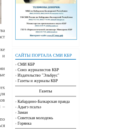
тва
аст
ике
САЙТЫ ПОРТАЛА СМИ КБР
о и
СМИ КБР
ми
Союз журналистов КБР
ные
Издательство "Эльбрус"
Газеты и журналы КБР
сех
Газеты
для
ков
Кабардино-Балкарская правда
й –
Адыгэ псалъэ
Заман
Советская молодежь
 по
Горянка
ься