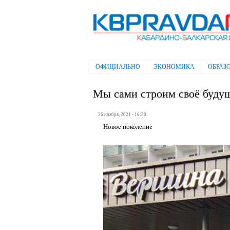
Электронная газета "Кабардино-
Балкарская правда"
ОФИЦИАЛЬНО
ЭКОНОМИКА
ОБРАЗ
Главное меню
Мы сами строим своё буду
26 ноября, 2021 - 16:30
Новое поколение