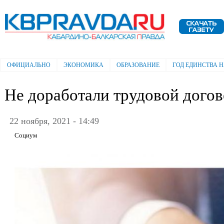
Пе
ос
Электронная газета "Кабардино-
со
Балкарская правда"
ОФИЦИАЛЬНО
ЭКОНОМИКА
ОБРАЗОВАНИЕ
ГОД ЕДИНСТВА 
Главное меню
Не доработали трудовой дого
22 ноября, 2021 - 14:49
Социум