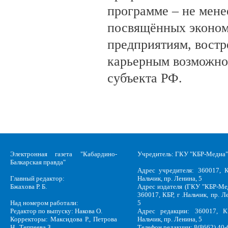
программе – не мене
посвящённых эконом
предприятиям, вост
карьерным возможно
субъекта РФ.
Электронная газета "Кабардино-
Учредитель: ГКУ "КБР-Медиа"
Балкарская правда"
Адрес учредителя: 360017, К
Главный редактор:
Нальчик, пр. Ленина, 5
Бжахова Р. Б.
Адрес издателя (ГКУ "КБР-Ме
360017, КБР, г .Нальчик, пр. Л
Над номером работали:
5
Редактор по выпуску: Накова О.
Адрес редакции: 360017, КБ
Корректоры: Максидова Р., Петрова
Нальчик, пр. Ленина, 5
Н., Теппеева З.
Телефон редакции: 8(8662) 40-