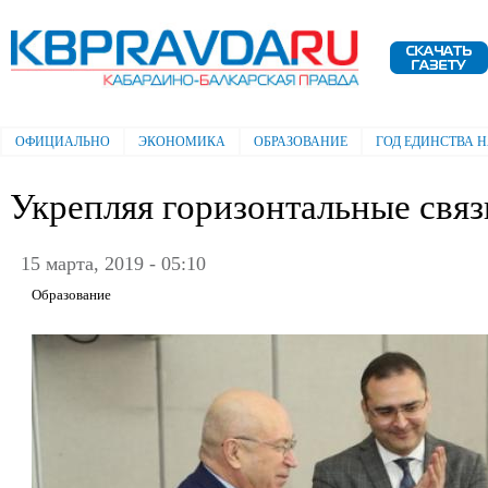
Пе
ос
Электронная газета "Кабардино-
со
Балкарская правда"
ОФИЦИАЛЬНО
ЭКОНОМИКА
ОБРАЗОВАНИЕ
ГОД ЕДИНСТВА 
Главное меню
Укрепляя горизонтальные связ
15 марта, 2019 - 05:10
Образование