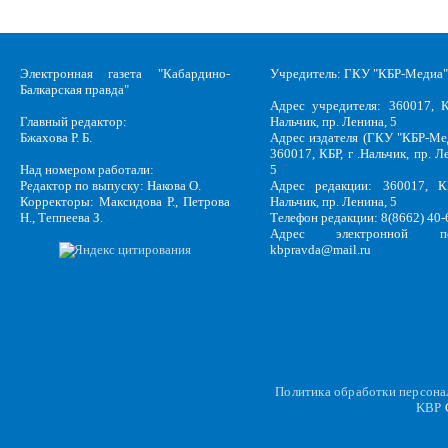
Электронная газета "Кабардино-
Учредитель: ГКУ "КБР-Медиа"
Балкарская правда"
Адрес учредителя: 360017, К
Главный редактор:
Нальчик, пр. Ленина, 5
Бжахова Р. Б.
Адрес издателя (ГКУ "КБР-Ме
360017, КБР, г .Нальчик, пр. Л
Над номером работали:
5
Редактор по выпуску: Накова О.
Адрес редакции: 360017, КБ
Корректоры: Максидова Р., Петрова
Нальчик, пр. Ленина, 5
Н., Теппеева З.
Телефон редакции: 8(8662) 40-
Адрес электронной по
kbpravda@mail.ru
Политика обработки персон
KBP
C