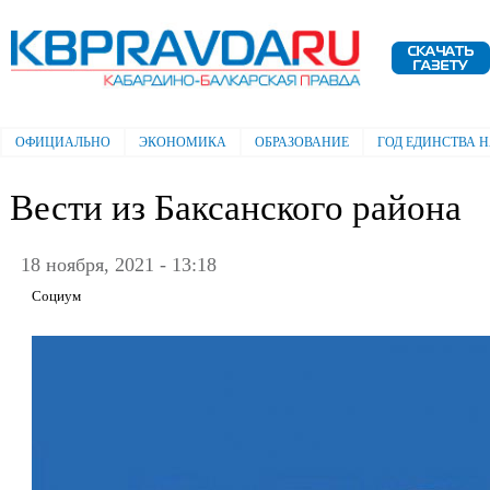
Пе
ос
Электронная газета "Кабардино-
со
Балкарская правда"
ОФИЦИАЛЬНО
ЭКОНОМИКА
ОБРАЗОВАНИЕ
ГОД ЕДИНСТВА 
Главное меню
Вести из Баксанского района
18 ноября, 2021 - 13:18
Социум