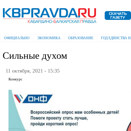
Пе
ос
Электронная газета "Кабардино-
со
Балкарская правда"
ОФИЦИАЛЬНО
ЭКОНОМИКА
ОБРАЗОВАНИЕ
ГОД ЕДИНСТВА 
Главное меню
Сильные духом
11 октября, 2021 - 15:35
Конкурс