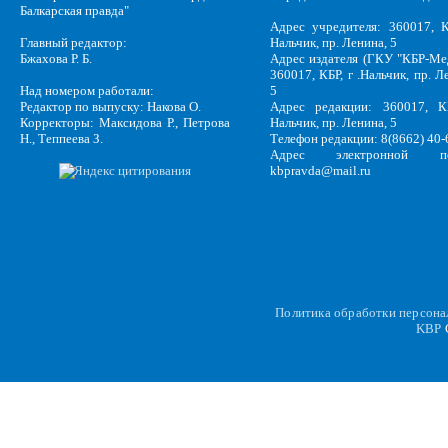
Балкарская правда"
Адрес учредителя: 360017, К
Главный редактор:
Нальчик, пр. Ленина, 5
Бжахова Р. Б.
Адрес издателя (ГКУ "КБР-Ме
360017, КБР, г .Нальчик, пр. Л
Над номером работали:
5
Редактор по выпуску: Накова О.
Адрес редакции: 360017, КБ
Корректоры: Максидова Р., Петрова
Нальчик, пр. Ленина, 5
Н., Теппеева З.
Телефон редакции: 8(8662) 40-
Адрес электронной по
kbpravda@mail.ru
Политика обработки персон
KBP
C