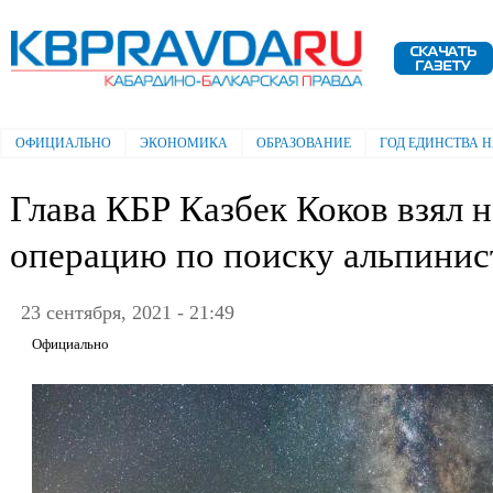
Пе
ос
Электронная газета "Кабардино-
со
Балкарская правда"
ОФИЦИАЛЬНО
ЭКОНОМИКА
ОБРАЗОВАНИЕ
ГОД ЕДИНСТВА 
Главное меню
Глава КБР Казбек Коков взял 
операцию по поиску альпинис
23 сентября, 2021 - 21:49
Официально