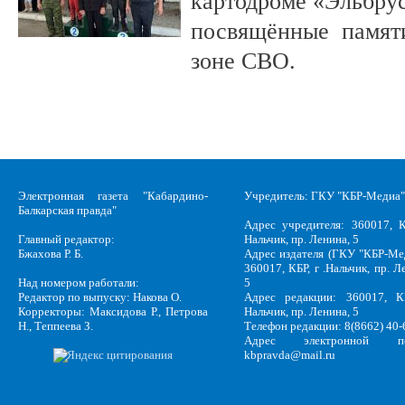
картодроме «Эльбру
посвящённые памяти
зоне СВО.
Электронная газета "Кабардино-
Учредитель: ГКУ "КБР-Медиа"
Балкарская правда"
Адрес учредителя: 360017, К
Главный редактор:
Нальчик, пр. Ленина, 5
Бжахова Р. Б.
Адрес издателя (ГКУ "КБР-Ме
360017, КБР, г .Нальчик, пр. Л
Над номером работали:
5
Редактор по выпуску: Накова О.
Адрес редакции: 360017, КБ
Корректоры: Максидова Р., Петрова
Нальчик, пр. Ленина, 5
Н., Теппеева З.
Телефон редакции: 8(8662) 40-
Адрес электронной по
kbpravda@mail.ru