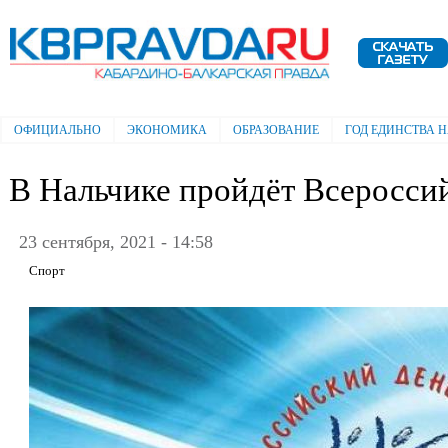
Пе
ос
Электронная газета "Кабардино-
со
Балкарская правда"
ОФИЦИАЛЬНО
ЭКОНОМИКА
ОБРАЗОВАНИЕ
ГОД ЕДИНСТВА 
Главное меню
В Нальчике пройдёт Всероссий
23 сентября, 2021 - 14:58
Спорт