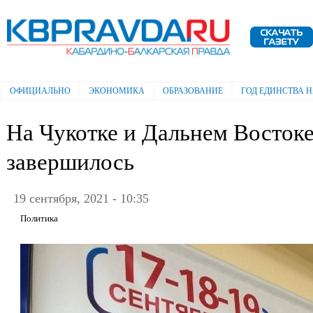
Пе
ос
Электронная газета "Кабардино-
со
Балкарская правда"
ОФИЦИАЛЬНО
ЭКОНОМИКА
ОБРАЗОВАНИЕ
ГОД ЕДИНСТВА 
Главное меню
На Чукотке и Дальнем Востоке
завершилось
19 сентября, 2021 - 10:35
Политика