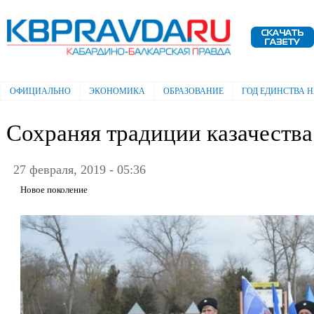
Пе
ос
Электронная газета "Кабардино-
со
Балкарская правда"
ОФИЦИАЛЬНО
ЭКОНОМИКА
ОБРАЗОВАНИЕ
ГОД ЕДИНСТВА 
Главное меню
Сохраняя традиции казачества
27 февраля, 2019 - 05:36
Новое поколение