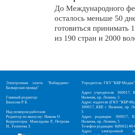
До Международного фе
осталось меньше 50 дн
готовиться принимать 
из 190 стран и 2000 во
Электронная газета "Кабардино-
Учредитель: ГКУ "КБР-Медиа"
Балкарская правда"
Адрес учредителя: 360017, К
Главный редактор:
Нальчик, пр. Ленина, 5
Бжахова Р. Б.
Адрес издателя (ГКУ "КБР-Ме
360017, КБР, г .Нальчик, пр. Л
Над номером работали:
5
Редактор по выпуску: Накова О.
Адрес редакции: 360017, КБ
Корректоры: Максидова Р., Петрова
Нальчик, пр. Ленина, 5
Н., Теппеева З.
Телефон редакции: 8(8662) 40-
Адрес электронной по