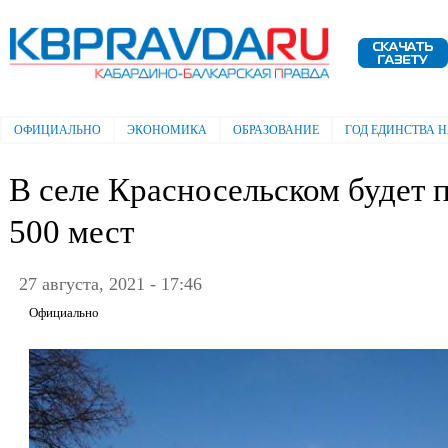
Пе
ос
Электронная газета "Кабардино-
со
Балкарская правда"
ОФИЦИАЛЬНО
ЭКОНОМИКА
ОБРАЗОВАНИЕ
ГОД ЕДИНСТВА 
Главное меню
В селе Красносельском будет 
500 мест
27 августа, 2021 - 17:46
Официально