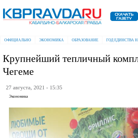
Пе
ос
Электронная газета "Кабардино-
со
Балкарская правда"
ОФИЦИАЛЬНО
ЭКОНОМИКА
ОБРАЗОВАНИЕ
ГОД ЕДИНСТВА 
Главное меню
Крупнейший тепличный компле
Чегеме
27 августа, 2021 - 15:35
Экономика