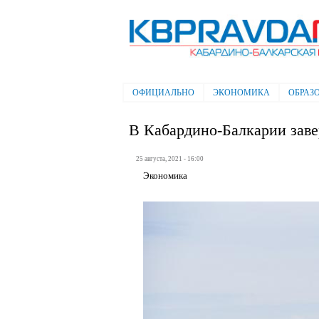
Электронная газета "Кабардино-
Балкарская правда"
ОФИЦИАЛЬНО
ЭКОНОМИКА
ОБРАЗ
Главное меню
В Кабардино-Балкарии зав
25 августа, 2021 - 16:00
Экономика