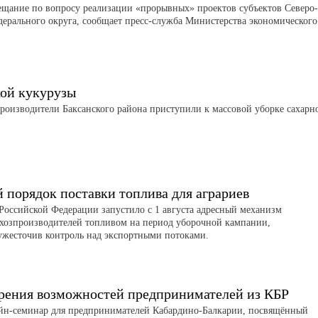
ещание по вопросу реализации «прорывных» проектов субъектов Северо-
дерального округа, сообщает пресс-служба Министерства экономического
кой кукурузы
роизводители Баксанского района приступили к массовой уборке сахарн
порядок поставки топлива для аграриев
Российской Федерации запустило с 1 августа адресный механизм
ьхозпроизводителей топливом на период уборочной кампании,
ужесточив контроль над экспортными потоками.
рения возможностей предпринимателей из КБР
айн-семинар для предпринимателей Кабардино-Балкарии, посвящённый