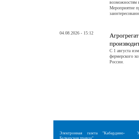
возможностям 
Мероприятие п
заинтересованн
04.08.2026 - 15:12
Агрогрегат
производи
С 1 августа из
фермерского хо
России.
Электронная газета "Кабардино-
Балкарская правда"