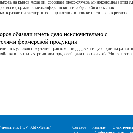
выхода на рынок Абхазии, сообщает пресс-служба Минэкономразвития К
рошло в формате видеоконференцсвязи и собрало бизнесменов,
ых в развитии экспортных направлений и поиске партнёров в регионе.
оров обязали иметь дело исключительно с
телями фермерской продукции
менились условия получения грантовой поддержки и субсидий на развит
зяйства и гранта «Агромотиватор», сообщила пресс-служба Минсельхоза
Учредитель: ГКУ "КБР-Медиа"
Сетевое издание "Электронна
газета "Кабардино-Балкарска