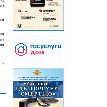
ка
под
ней
рии
 на
мян
отр