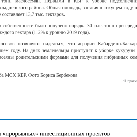
0 тонн маслосемян. Первыми в КБР к уборке подсолнечни
ладненского района. Общая площадь, занятая в текущем году 
 составляет 13,7 тыс. гектаров.
м собственности было получено порядка 30 тыс. тонн при сред
аждого гектара (112% к уровню 2019 года).
севов позволяют надеяться, что аграрии Кабардино-Балка
щем году. На днях земледельцы приступят к уборке кукурузы
засеяны родительскими формами для получения гибридных се
а МСХ КБР. Фото Бориса Бербекова
141 просм
я «прорывных» инвестиционных проектов