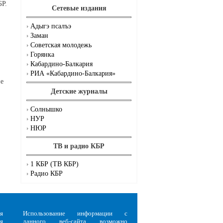
БР.
Сетевые издания
Адыгэ псалъэ
Заман
Советская молодежь
Горянка
Кабардино-Балкария
РИА «Кабардино-Балкария»
ие
Детские журналы
Солнышко
НУР
НЮР
ТВ и радио КБР
1 КБР (ТВ КБР)
Радио КБР
я
Использование информации с
я
данного веб-сайта возможно