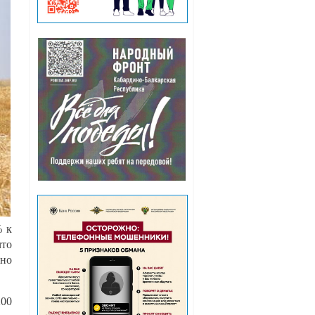
% к
что
ено
200