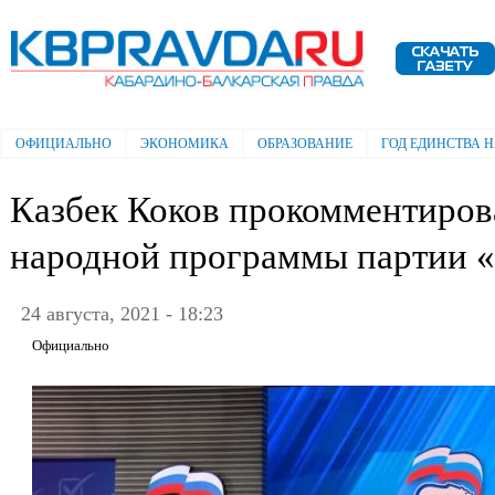
Пе
ос
Электронная газета "Кабардино-
со
Балкарская правда"
ОФИЦИАЛЬНО
ЭКОНОМИКА
ОБРАЗОВАНИЕ
ГОД ЕДИНСТВА 
Главное меню
Казбек Коков прокомментиров
народной программы партии «
24 августа, 2021 - 18:23
Официально