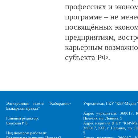
профессиях и эконом
программе – не мене
посвящённых эконом
предприятиям, вост
карьерным возможно
субъекта РФ.
Электронная газета "Кабардино-
Учредитель: ГКУ "КБР-Медиа"
Балкарская правда"
Адрес учредителя: 360017, К
Главный редактор:
Нальчик, пр. Ленина, 5
Бжахова Р. Б.
Адрес издателя (ГКУ "КБР-Ме
360017, КБР, г .Нальчик, пр. Л
Над номером работали:
5
Редактор по выпуску: Накова О.
Адрес редакции: 360017, КБ