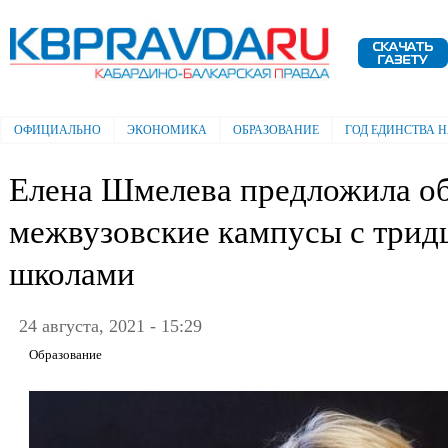
Пе
ос
Электронная газета "Кабардино-
со
Балкарская правда"
ОФИЦИАЛЬНО
ЭКОНОМИКА
ОБРАЗОВАНИЕ
ГОД ЕДИНСТВА 
Главное меню
Елена Шмелева предложила о
межвузовские кампусы с три
школами
24 августа, 2021 - 15:29
Образование