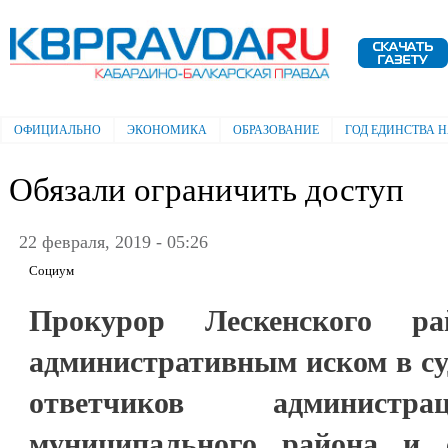
Пе
ос
Электронная газета "Кабардино-
со
Балкарская правда"
ОФИЦИАЛЬНО
ЭКОНОМИКА
ОБРАЗОВАНИЕ
ГОД ЕДИНСТВА 
Главное меню
Обязали ограничить доступ
22 февраля, 2019 - 05:26
Социум
Прокурор Лескенского р
административным иском в суд
ответчиков администра
муниципального района и с