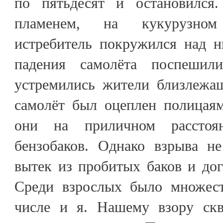
по пятьдесят и остановился
пламенем, на кукурузно
истребитель покружился над н
падения самолёта поспешил
устремились жители близлежа
самолёт был оцеплен полицая
они на приличном расстоя
бензобаков. Однако взрыва не
вытек из пробитых баков и до
Среди взрослых было множест
числе и я. Нашему взору скв