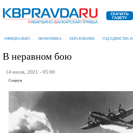
Пе
ос
Электронная газета "Кабардино-
со
Балкарская правда"
ОФИЦИАЛЬНО
ЭКОНОМИКА
ОБРАЗОВАНИЕ
ГОД ЕДИНСТВА 
Главное меню
В неравном бою
14 июля, 2021 - 05:00
Социум