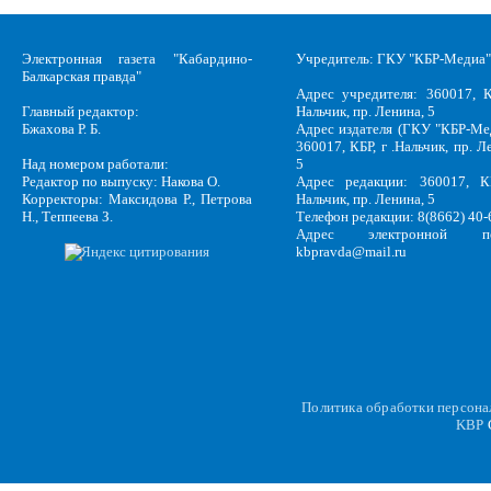
Электронная газета "Кабардино-
Учредитель: ГКУ "КБР-Медиа"
Балкарская правда"
Адрес учредителя: 360017, К
Главный редактор:
Нальчик, пр. Ленина, 5
Бжахова Р. Б.
Адрес издателя (ГКУ "КБР-Ме
360017, КБР, г .Нальчик, пр. Л
Над номером работали:
5
Редактор по выпуску: Накова О.
Адрес редакции: 360017, КБ
Корректоры: Максидова Р., Петрова
Нальчик, пр. Ленина, 5
Н., Теппеева З.
Телефон редакции: 8(8662) 40-
Адрес электронной по
kbpravda@mail.ru
Политика обработки персон
KBP
C