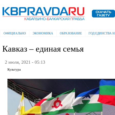
Пе
ос
Электронная газета "Кабардино-
со
Балкарская правда"
ОФИЦИАЛЬНО
ЭКОНОМИКА
ОБРАЗОВАНИЕ
ГОД ЕДИНСТВА 
Главное меню
Кавказ – единая семья
2 июля, 2021 - 05:13
Культура