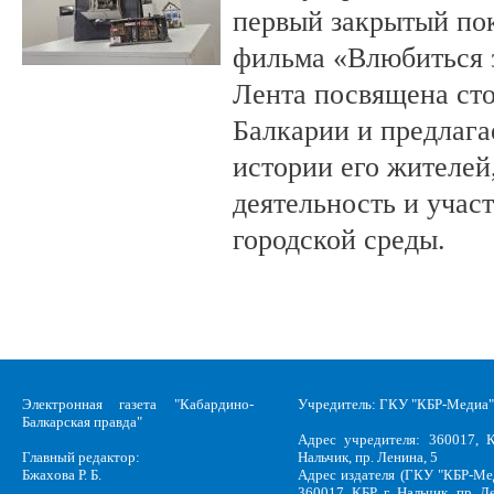
первый закрытый по
фильма «Влюбиться з
Лента посвящена ст
Балкарии и предлагае
истории его жителе
деятельность и учас
городской среды.
Электронная газета "Кабардино-
Учредитель: ГКУ "КБР-Медиа"
Балкарская правда"
Адрес учредителя: 360017, К
Главный редактор:
Нальчик, пр. Ленина, 5
Бжахова Р. Б.
Адрес издателя (ГКУ "КБР-Ме
360017, КБР, г .Нальчик, пр. Л