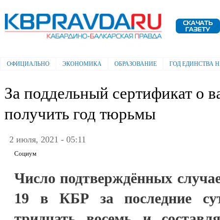
Пе
ос
Электронная газета "Кабардино-
со
Балкарская правда"
ОФИЦИАЛЬНО
ЭКОНОМИКА
ОБРАЗОВАНИЕ
ГОД ЕДИНСТВА 
Главное меню
За поддельный сертификат о 
получить год тюрьмы
2 июля, 2021 - 05:11
Социум
Число подтверждённых случа
19 в КБР за последние су
тридцать восемь и составл