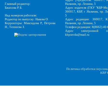
Главный редактор:
Нальчик, пр. Ленина, 5
Бжахова Р. Б.
Адрес издателя (ГКУ "КБР-Ме
360017, КБР, г .Нальчик, пр. Л
Над номером работали:
5
Редактор по выпуску: Накова О.
Адрес редакции: 360017, КБ
Корректоры: Максидова Р., Петрова
Нальчик, пр. Ленина, 5
Н., Теппеева З.
Телефон редакции: 8(8662) 40-
Адрес электронной по
kbpravda@mail.ru
Политика обработки персон
KBP
C