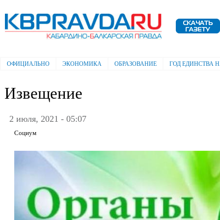
Пе
ос
Электронная газета "Кабардино-
со
Балкарская правда"
ОФИЦИАЛЬНО
ЭКОНОМИКА
ОБРАЗОВАНИЕ
ГОД ЕДИНСТВА 
Главное меню
Извещение
2 июля, 2021 - 05:07
Социум