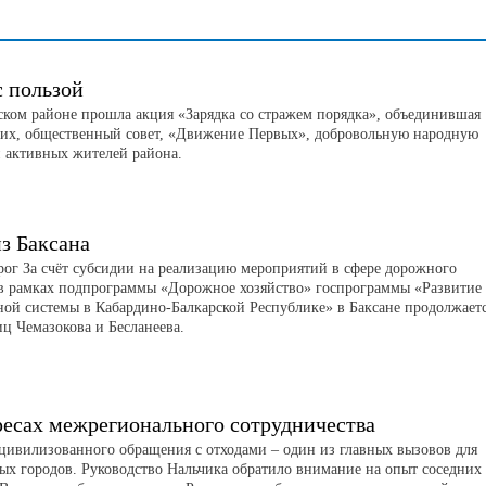
с пользой
ском районе прошла акция «Зарядка со стражем порядка», объединившая
их, общественный совет, «Движение Первых», добровольную народную
 активных жителей района.
з Баксана
рог За счёт субсидии на реализацию мероприятий в сфере дорожного
 в рамках подпрограммы «Дорожное хозяйство» госпрограммы «Развитие
ной системы в Кабардино-Балкарской Республике» в Баксане продолжает
иц Чемазокова и Бесланеева.
ресах межрегионального сотрудничества
цивилизованного обращения с отходами – один из главных вызовов для
ых городов. Руководство Нальчика обратило внимание на опыт соседних