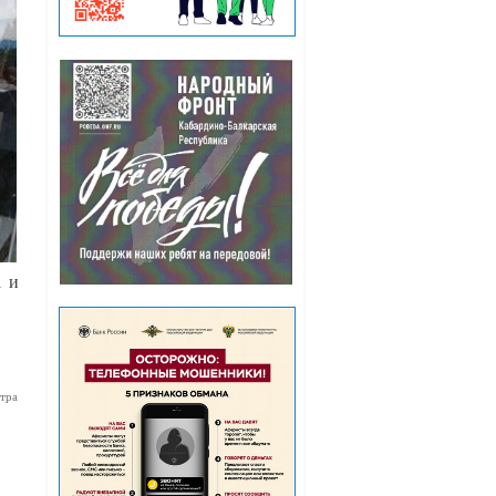
а и
тра