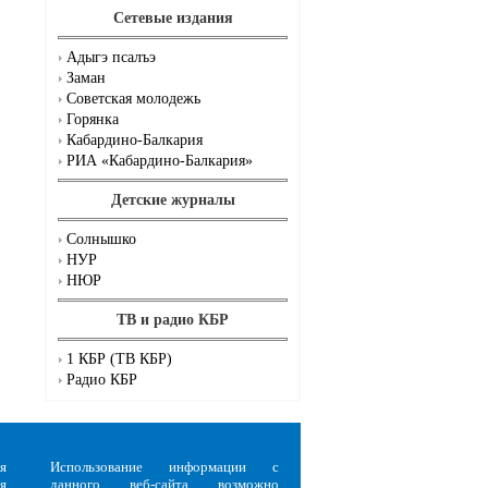
Сетевые издания
Адыгэ псалъэ
Заман
Советская молодежь
Горянка
Кабардино-Балкария
РИА «Кабардино-Балкария»
Детские журналы
Солнышко
НУР
НЮР
ТВ и радио КБР
1 КБР (ТВ КБР)
Радио КБР
я
Использование информации с
я
данного веб-сайта возможно