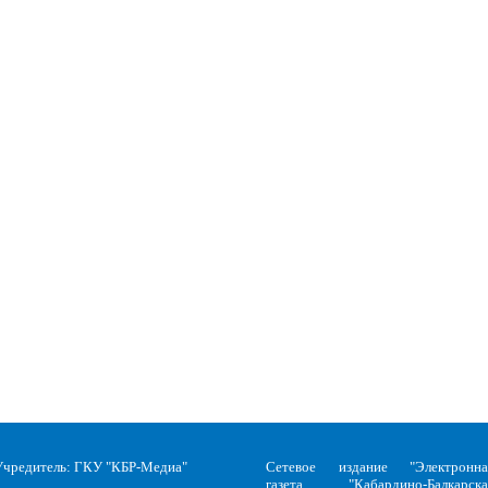
Учредитель: ГКУ "КБР-Медиа"
Сетевое издание "Электронна
газета "Кабардино-Балкарска