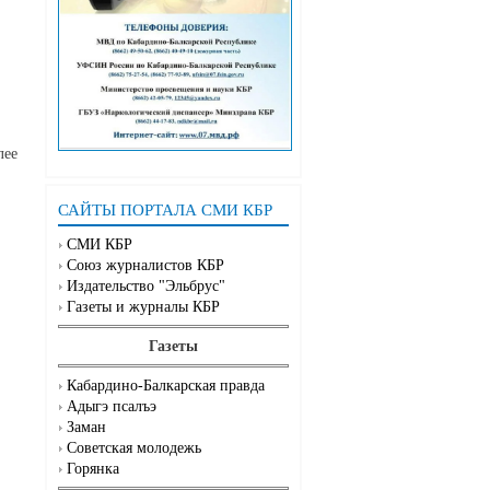
лее
САЙТЫ ПОРТАЛА СМИ КБР
СМИ КБР
Союз журналистов КБР
Издательство "Эльбрус"
Газеты и журналы КБР
Газеты
Кабардино-Балкарская правда
Адыгэ псалъэ
Заман
Советская молодежь
Горянка