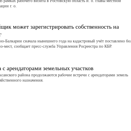
В рамках рабочего визита в Ростовскую область и. о. главы местной
ции г. о.
йщик может зарегистрировать собственность на
г
но-Балкарии сначала нынешнего года на кадастровый учёт поставлено бо
о-мест, сообщает пресс-служба Управления Росреестра по КБР.
а с арендаторами земельных участков
аксанского района продолжаются рабочие встречи с арендаторами земель
зяйственного назначения.