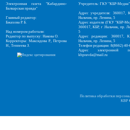
Электронная газета "Кабардино-
Учредитель: ГКУ "КБР-Медиа"
Балкарская правда"
Адрес учредителя: 360017, К
Главный редактор:
Нальчик, пр. Ленина, 5
Бжахова Р. Б.
Адрес издателя (ГКУ "КБР-Ме
360017, КБР, г .Нальчик, пр. Л
Над номером работали:
5
Редактор по выпуску: Накова О.
Адрес редакции: 360017, КБ
Корректоры: Максидова Р., Петрова
Нальчик, пр. Ленина, 5
Н., Теппеева З.
Телефон редакции: 8(8662) 40-
Адрес электронной по
kbpravda@mail.ru
Политика обработки персон
KBP
C