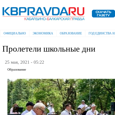
Пе
ос
Электронная газета "Кабардино-
со
Балкарская правда"
ОФИЦИАЛЬНО
ЭКОНОМИКА
ОБРАЗОВАНИЕ
ГОД ЕДИНСТВА 
Главное меню
Пролетели школьные дни
25 мая, 2021 - 05:22
Образование