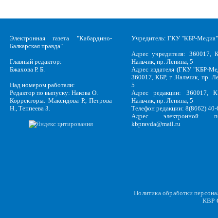
Электронная газета "Кабардино-
Учредитель: ГКУ "КБР-Медиа"
Балкарская правда"
Адрес учредителя: 360017, К
Главный редактор:
Нальчик, пр. Ленина, 5
Бжахова Р. Б.
Адрес издателя (ГКУ "КБР-Ме
360017, КБР, г .Нальчик, пр. Л
Над номером работали:
5
Редактор по выпуску: Накова О.
Адрес редакции: 360017, КБ
Корректоры: Максидова Р., Петрова
Нальчик, пр. Ленина, 5
Н., Теппеева З.
Телефон редакции: 8(8662) 40-
Адрес электронной по
kbpravda@mail.ru
Политика обработки персон
KBP
C