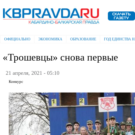
Пе
ос
Электронная газета "Кабардино-
со
Балкарская правда"
ОФИЦИАЛЬНО
ЭКОНОМИКА
ОБРАЗОВАНИЕ
ГОД ЕДИНСТВА 
Главное меню
«Трошевцы» снова первые
21 апреля, 2021 - 05:10
Конкурс