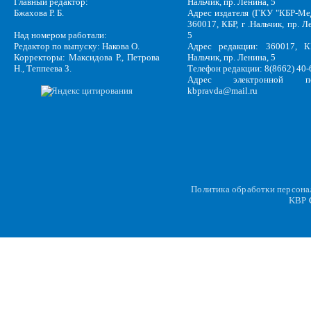
Главный редактор:
Нальчик, пр. Ленина, 5
Бжахова Р. Б.
Адрес издателя (ГКУ "КБР-Ме
360017, КБР, г .Нальчик, пр. Л
Над номером работали:
5
Редактор по выпуску: Накова О.
Адрес редакции: 360017, КБ
Корректоры: Максидова Р., Петрова
Нальчик, пр. Ленина, 5
Н., Теппеева З.
Телефон редакции: 8(8662) 40-
Адрес электронной по
kbpravda@mail.ru
Политика обработки персон
KBP
C