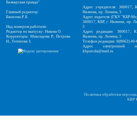
Балкарская правда"
Адрес учредителя: 360017, К
Главный редактор:
Нальчик, пр. Ленина, 5
Бжахова Р. Б.
Адрес издателя (ГКУ "КБР-Ме
360017, КБР, г .Нальчик, пр. Л
Над номером работали:
5
Редактор по выпуску: Накова О.
Адрес редакции: 360017, КБ
Корректоры: Максидова Р., Петрова
Нальчик, пр. Ленина, 5
Н., Теппеева З.
Телефон редакции: 8(8662) 40-
Адрес электронной по
kbpravda@mail.ru
Политика обработки персон
KBP
C