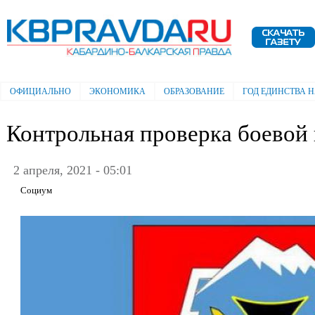
Пе
ос
Электронная газета "Кабардино-
со
Балкарская правда"
ОФИЦИАЛЬНО
ЭКОНОМИКА
ОБРАЗОВАНИЕ
ГОД ЕДИНСТВА 
Главное меню
Контрольная проверка боевой
2 апреля, 2021 - 05:01
Социум