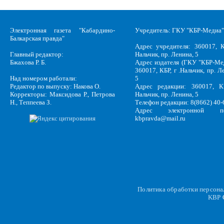
Электронная газета "Кабардино-
Учредитель: ГКУ "КБР-Медиа"
Балкарская правда"
Адрес учредителя: 360017, К
Главный редактор:
Нальчик, пр. Ленина, 5
Бжахова Р. Б.
Адрес издателя (ГКУ "КБР-Ме
360017, КБР, г .Нальчик, пр. Л
Над номером работали:
5
Редактор по выпуску: Накова О.
Адрес редакции: 360017, КБ
Корректоры: Максидова Р., Петрова
Нальчик, пр. Ленина, 5
Н., Теппеева З.
Телефон редакции: 8(8662) 40-
Адрес электронной по
kbpravda@mail.ru
Политика обработки персон
KBP
C