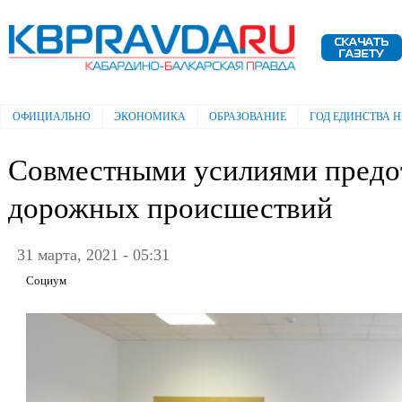
Пе
ос
Электронная газета "Кабардино-
со
Балкарская правда"
ОФИЦИАЛЬНО
ЭКОНОМИКА
ОБРАЗОВАНИЕ
ГОД ЕДИНСТВА 
Главное меню
Совместными усилиями предот
дорожных происшествий
31 марта, 2021 - 05:31
Социум