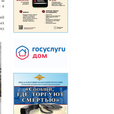
 за
в в
вий
лых
вку