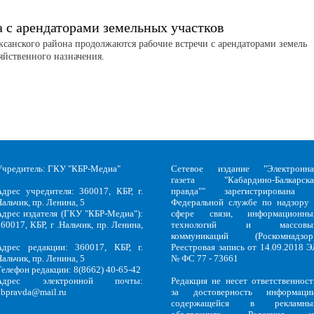
а с арендаторами земельных участков
аксанского района продолжаются рабочие встречи с арендаторами земель
зяйственного назначения.
Учредитель: ГКУ "КБР-Медиа"
Сетевое издание "Электронна
газета "Кабардино-Балкарска
Адрес учредителя: 360017, КБР, г.
правда"" зарегистрирована 
альчик, пр. Ленина, 5
Федеральной службе по надзору 
Адрес издателя (ГКУ "КБР-Медиа"):
сфере связи, информационны
60017, КБР, г .Нальчик, пр. Ленина,
технологий и массовы
5
коммуникаций (Роскомнадзор)
Адрес редакции: 360017, КБР, г.
Реестровая запись от 14.09.2018 Э
альчик, пр. Ленина, 5
№ ФС 77 - 73661
Телефон редакции: 8(8662) 40-65-42
Адрес электронной почты:
Редакция не несет ответственност
kbpravda@mail.ru
за достоверность информации
содержащейся в рекламны