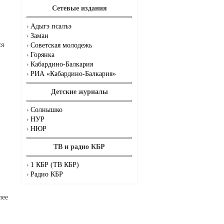
Сетевые издания
Адыгэ псалъэ
Заман
ся
Советская молодежь
Горянка
Кабардино-Балкария
РИА «Кабардино-Балкария»
Детские журналы
Солнышко
НУР
НЮР
ТВ и радио КБР
1 КБР (ТВ КБР)
Радио КБР
лее