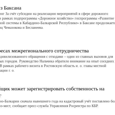
з Баксана
рог За счёт субсидии на реализацию мероприятий в сфере дорожного
 в рамках подпрограммы «Дорожное хозяйство» госпрограммы «Развитие
ной системы в Кабардино-Балкарской Республике» в Баксане продолжает
иц Чемазокова и Бесланеева.
ресах межрегионального сотрудничества
цивилизованного обращения с отходами – один из главных вызовов для
ых городов. Руководство Нальчика обратило внимание на опыт соседних
В рамках рабочего визита в Ростовскую область и. о. главы местной
ции г. о.
йщик может зарегистрировать собственность на
г
но-Балкарии сначала нынешнего года на кадастровый учёт поставлено бо
о-мест, сообщает пресс-служба Управления Росреестра по КБР.