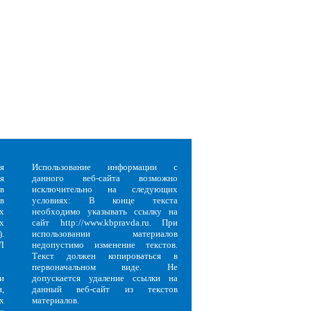
я
Использование информации с
я
данного веб-сайта возможно
в
исключительно на следующих
в
условиях: В конце текста
х
необходимо указывать ссылку на
х
сайт http://www.kbpravda.ru. При
.
использовании материалов
Л
недопустимо изменение текстов.
Текст должен копироваться в
первоначальном виде. Не
и
допускается удаление ссылки на
,
данный веб-сайт из текстов
х
материалов.