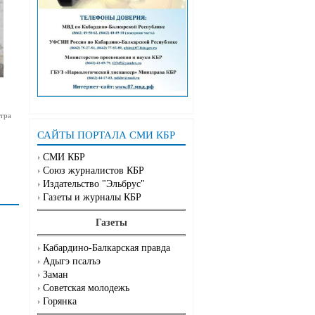
тра
САЙТЫ ПОРТАЛА СМИ КБР
СМИ КБР
Союз журналистов КБР
Издательство "Эльбрус"
Газеты и журналы КБР
Газеты
Кабардино-Балкарская правда
Адыгэ псалъэ
Заман
Советская молодежь
Горянка