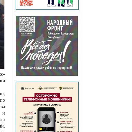
х»
вои
ии,
 по
ова
 и
али
ий.