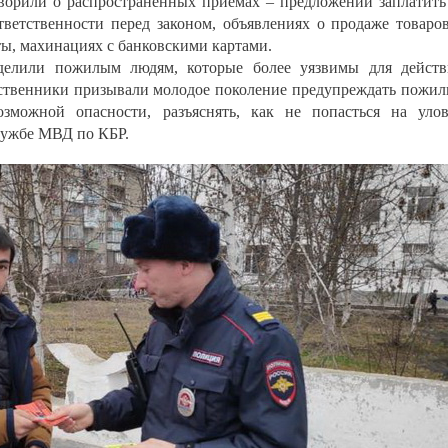
ворили о распространённых приёмах – предложении заплатить
тветственности перед законом, объявлениях о продаже товаро
ты, махинациях с банковскими картами.
делили пожилым людям, которые более уязвимы для дейст
ственники призывали молодое поколение предупреждать пожи
зможной опасности, разъяснять, как не попасться на уло
службе МВД по КБР.