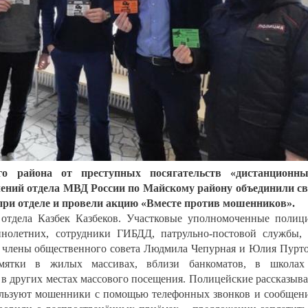
 района от преступных посягательств «дистанционны
ений отдела МВД России по Майскому району объединили с
при отделе и провели акцию «Вместе против мошенников».
 отдела Казбек Казбеков. Участковые уполномоченные полиц
нолетних, сотрудники ГИБДД, патрульно-постовой службы,
же члены общественного совета Людмила Чепурная и Юлия Пурт
амятки в жилых массивах, вблизи банкоматов, в школах
и в других местах массового посещения. Полицейские рассказыв
ользуют мошенники с помощью телефонных звонков и сообщен