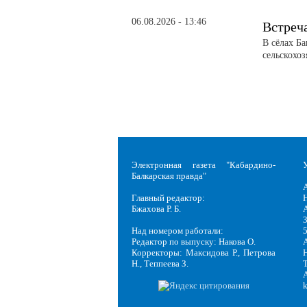
06.08.2026 - 13:46
Встреч
В сёлах Б
сельскохо
Электронная газета "Кабардино-
Балкарская правда"
Главный редактор:
Н
Бжахова Р. Б.
3
Над номером работали:
Редактор по выпуску: Накова О.
Корректоры: Максидова Р., Петрова
Н
Н., Теппеева З.