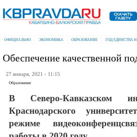
Пе
ос
Электронная газета "Кабардино-
со
Балкарская правда"
ОФИЦИАЛЬНО
ЭКОНОМИКА
ОБРАЗОВАНИЕ
ГОД ЕДИНСТВА 
Главное меню
Обеспечение качественной по
27 января, 2021 - 11:15
Образование
В Северо-Кавказском ин
Краснодарского универси
режиме видеоконференцсв
работы в 2020 году.