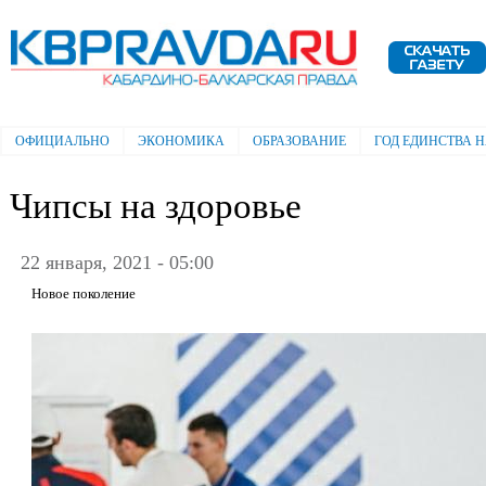
Пе
ос
Электронная газета "Кабардино-
со
Балкарская правда"
ОФИЦИАЛЬНО
ЭКОНОМИКА
ОБРАЗОВАНИЕ
ГОД ЕДИНСТВА 
Главное меню
Чипсы на здоровье
22 января, 2021 - 05:00
Новое поколение