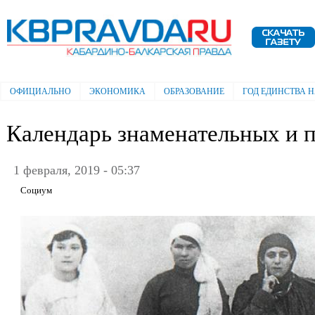
Пе
ос
Электронная газета "Кабардино-
со
Балкарская правда"
ОФИЦИАЛЬНО
ЭКОНОМИКА
ОБРАЗОВАНИЕ
ГОД ЕДИНСТВА 
Главное меню
Календарь знаменательных и п
1 февраля, 2019 - 05:37
Социум