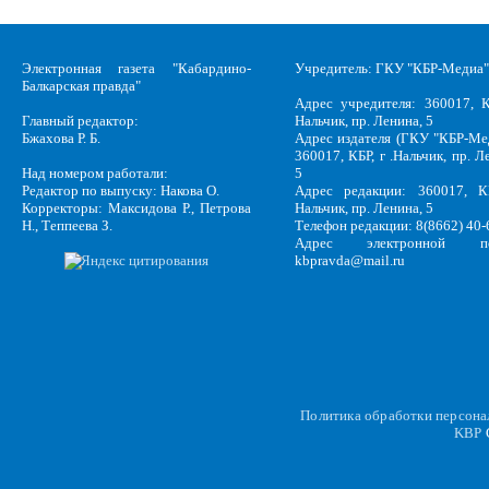
Электронная газета "Кабардино-
Учредитель: ГКУ "КБР-Медиа"
Балкарская правда"
Адрес учредителя: 360017, К
Главный редактор:
Нальчик, пр. Ленина, 5
Бжахова Р. Б.
Адрес издателя (ГКУ "КБР-Ме
360017, КБР, г .Нальчик, пр. Л
Над номером работали:
5
Редактор по выпуску: Накова О.
Адрес редакции: 360017, КБ
Корректоры: Максидова Р., Петрова
Нальчик, пр. Ленина, 5
Н., Теппеева З.
Телефон редакции: 8(8662) 40-
Адрес электронной по
kbpravda@mail.ru
Политика обработки персон
KBP
C