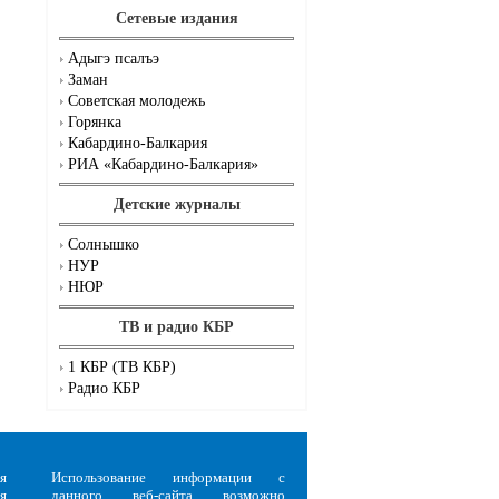
Сетевые издания
Адыгэ псалъэ
Заман
Советская молодежь
Горянка
Кабардино-Балкария
РИА «Кабардино-Балкария»
Детские журналы
Солнышко
НУР
НЮР
ТВ и радио КБР
1 КБР (ТВ КБР)
Радио КБР
я
Использование информации с
я
данного веб-сайта возможно