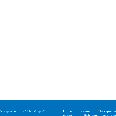
Учредитель: ГКУ "КБР-Медиа"
Сетевое издание "Электронна
газета "Кабардино-Балкарска