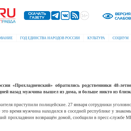
Перейти к
основному
содержанию
ОВАНИЕ
ГОД ЕДИНСТВА НАРОДОВ РОССИИ
КУЛЬТУРА
СОЦИУМ
сии «Прохладненский» обратились родственники 48-летне
дней назад мужчина вышел из дома, и больше никто из близ
жителя приступили полицейские. 27 января сотрудники уголовн
ё это время мужчина находился в соседней республике у знаком
ший прохладянин возвращён домой, сообщили в пресс-службе 