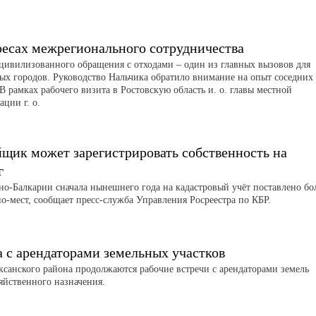
ресах межрегионального сотрудничества
цивилизованного обращения с отходами – один из главных вызовов для
ых городов. Руководство Нальчика обратило внимание на опыт соседних
В рамках рабочего визита в Ростовскую область и. о. главы местной
ции г. о.
йщик может зарегистрировать собственность на
г
но-Балкарии сначала нынешнего года на кадастровый учёт поставлено бо
о-мест, сообщает пресс-служба Управления Росреестра по КБР.
а с арендаторами земельных участков
аксанского района продолжаются рабочие встречи с арендаторами земель
зяйственного назначения.