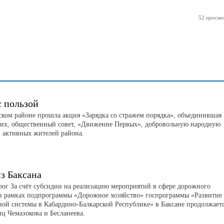
52 просмо
с пользой
ском районе прошла акция «Зарядка со стражем порядка», объединившая
их, общественный совет, «Движение Первых», добровольную народную
 активных жителей района.
з Баксана
рог За счёт субсидии на реализацию мероприятий в сфере дорожного
 в рамках подпрограммы «Дорожное хозяйство» госпрограммы «Развитие
ной системы в Кабардино-Балкарской Республике» в Баксане продолжает
иц Чемазокова и Бесланеева.