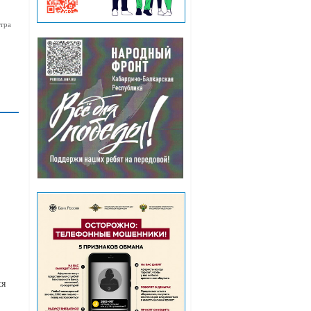
тра
ся