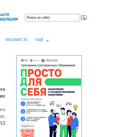
МЫ ВМЕСТЕ
ЕЩЁ
го
ких
ого
ых,
МВД