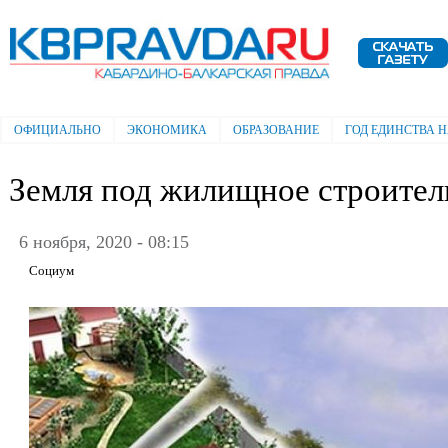
Пе
ос
Электронная газета "Кабардино-
со
Балкарская правда"
ОФИЦИАЛЬНО
ЭКОНОМИКА
ОБРАЗОВАНИЕ
ГОД ЕДИНСТВА 
Главное меню
Земля под жилищное строител
6 ноября, 2020 - 08:15
Социум