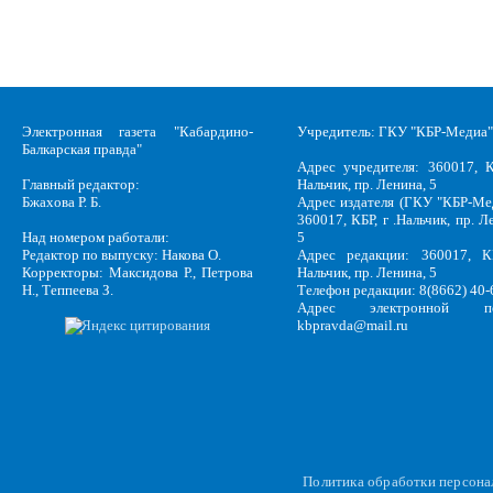
Электронная газета "Кабардино-
Учредитель: ГКУ "КБР-Медиа"
Балкарская правда"
Адрес учредителя: 360017, К
Главный редактор:
Нальчик, пр. Ленина, 5
Бжахова Р. Б.
Адрес издателя (ГКУ "КБР-Ме
360017, КБР, г .Нальчик, пр. Л
Над номером работали:
5
Редактор по выпуску: Накова О.
Адрес редакции: 360017, КБ
Корректоры: Максидова Р., Петрова
Нальчик, пр. Ленина, 5
Н., Теппеева З.
Телефон редакции: 8(8662) 40-
Адрес электронной по
kbpravda@mail.ru
Политика обработки персон