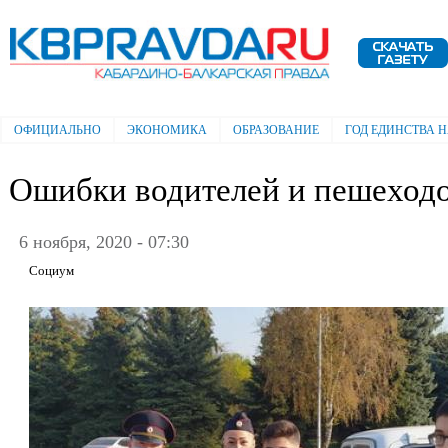
Пе
ос
Электронная газета "Кабардино-
со
Балкарская правда"
ОФИЦИАЛЬНО
ЭКОНОМИКА
ОБРАЗОВАНИЕ
ГОД ЕДИНСТВА 
Главное меню
Ошибки водителей и пешеход
6 ноября, 2020 - 07:30
Социум