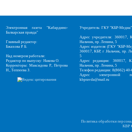
Электронная газета "Кабардино-
Учредитель: ГКУ "КБР-Медиа"
Балкарская правда"
Адрес учредителя: 360017, К
Главный редактор:
Нальчик, пр. Ленина, 5
Бжахова Р. Б.
Адрес издателя (ГКУ "КБР-Ме
360017, КБР, г .Нальчик, пр. Л
Над номером работали:
5
Редактор по выпуску: Накова О.
Адрес редакции: 360017, КБ
Корректоры: Максидова Р., Петрова
Нальчик, пр. Ленина, 5
Н., Теппеева З.
Телефон редакции: 8(8662) 40-
Адрес электронной по
kbpravda@mail.ru
Политика обработки персон
KBP
C