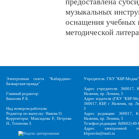
предоставлена субси
музыкальных инстру
оснащения учебных 
методической литера
Электронная газета "Кабардино-
Учредитель: ГКУ "КБР-Медиа"
Балкарская правда"
Адрес учредителя: 360017, К
Главный редактор:
Нальчик, пр. Ленина, 5
Бжахова Р. Б.
Адрес издателя (ГКУ "КБР-Ме
360017, КБР, г .Нальчик, пр. Л
Над номером работали:
5
Редактор по выпуску: Накова О.
Адрес редакции: 360017, КБ
Корректоры: Максидова Р., Петрова
Нальчик, пр. Ленина, 5
Н., Теппеева З.
Телефон редакции: 8(8662) 40-
Адрес электронной по
kbpravda@mail.ru