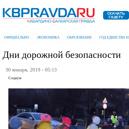
Пе
ос
Электронная газета "Кабардино-
со
Балкарская правда"
ОФИЦИАЛЬНО
ЭКОНОМИКА
ОБРАЗОВАНИЕ
ГОД ЕДИНСТВА 
Главное меню
Дни дорожной безопасности
30 января, 2019 - 05:13
Социум