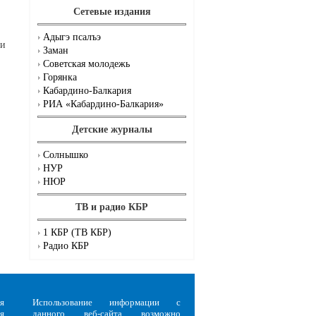
Сетевые издания
Адыгэ псалъэ
ги
Заман
Советская молодежь
Горянка
Кабардино-Балкария
РИА «Кабардино-Балкария»
Детские журналы
Солнышко
НУР
НЮР
ТВ и радио КБР
1 КБР (ТВ КБР)
Радио КБР
я
Использование информации с
я
данного веб-сайта возможно