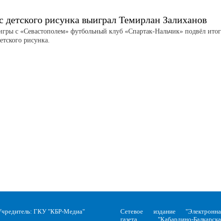
с детского рисунка выиграл Темирлан Залиханов
игры с «Севастополем» футбольный клуб «Спартак-Нальчик» подвёл ито
етского рисунка.
Учредитель: ГКУ "КБР-Медиа"
Сетевое издание "Электронна
газета "Кабардино-Балкарска