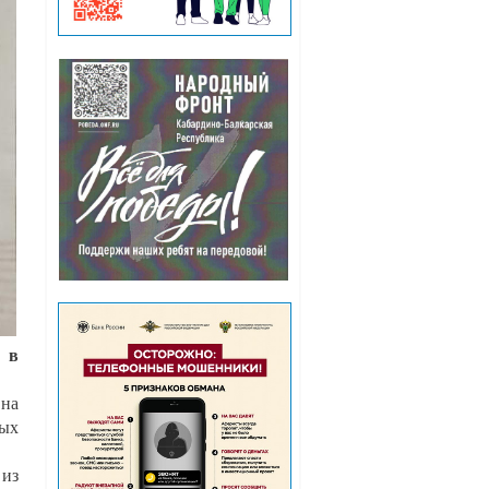
 в
 на
бых
 из