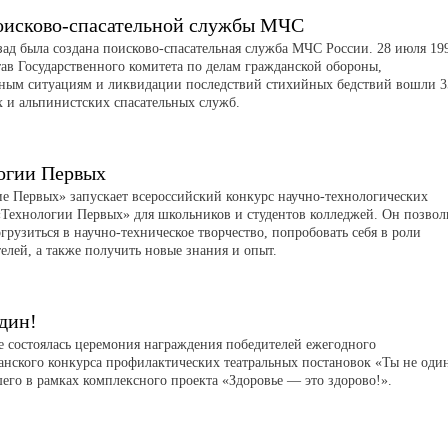
оисково-спасательной службы МЧС
азад была создана поисково-спасательная служба МЧС России. 28 июля 19
тав Государственного комитета по делам гражданской обороны,
ным ситуациям и ликвидации последствий стихийных бедствий вошли 3
х и альпинистских спасательных служб.
огии Первых
 Первых» запускает всероссийский конкурс научно-технологических
«Технологии Первых» для школьников и студентов колледжей. Он позвол
грузиться в научно-техническое творчество, попробовать себя в роли
елей, а также получить новые знания и опыт.
дин!
е состоялась церемония награждения победителей ежегодного
анского конкурса профилактических театральных постановок «Ты не оди
его в рамках комплексного проекта «Здоровье — это здорово!».