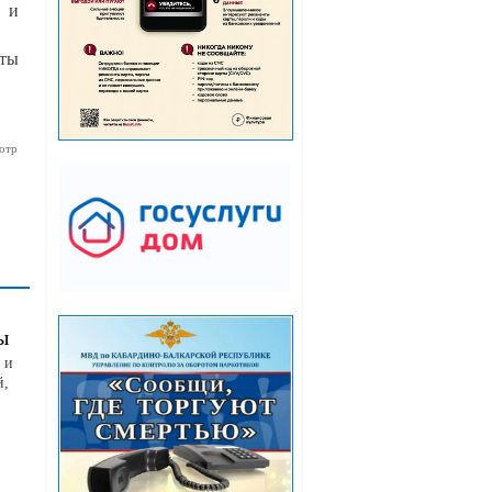
в и
оты
отр
ы
 и
й,