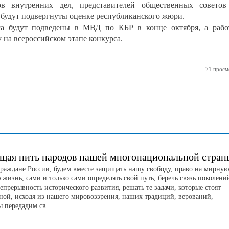
ов внутренних дел, представителей общественных совето
 будут подвергнуты оценке республиканского жюри.
са будут подведены в МВД по КБР в конце октября, а раб
 на всероссийском этапе конкурса.
71 просм
щая нить народов нашей многонациональной стран
граждане России, будем вместе защищать нашу свободу, право на мирную
жизнь, сами и только сами определять свой путь, беречь связь поколени
непрерывность исторического развития, решать те задачи, которые стоят
аной, исходя из нашего мировоззрения, наших традиций, верований,
ы передадим св