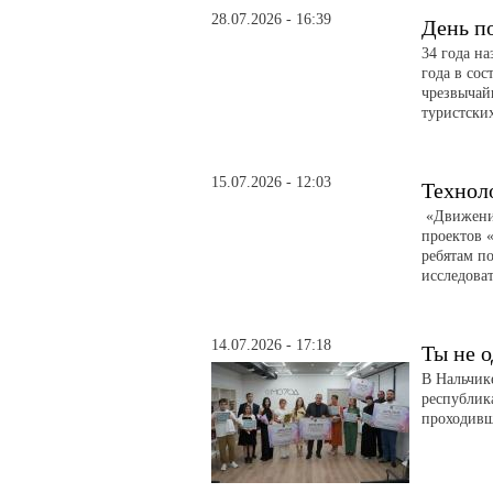
28.07.2026 - 16:39
День п
34 года н
года в сос
чрезвычай
туристски
15.07.2026 - 12:03
Технол
«Движение
проектов 
ребятам по
исследоват
14.07.2026 - 17:18
Ты не о
В Нальчик
республик
проходивш