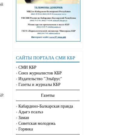
ой
САЙТЫ ПОРТАЛА СМИ КБР
СМИ КБР
Союз журналистов КБР
Издательство "Эльбрус"
Газеты и журналы КБР
Газеты
БР.
Кабардино-Балкарская правда
Адыгэ псалъэ
Заман
Советская молодежь
Горянка