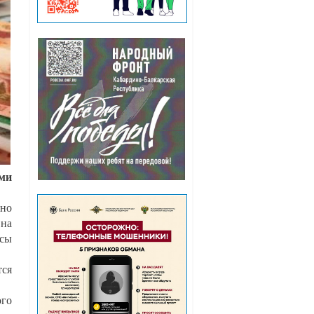
ми
ьно
 на
исы
тся
ого