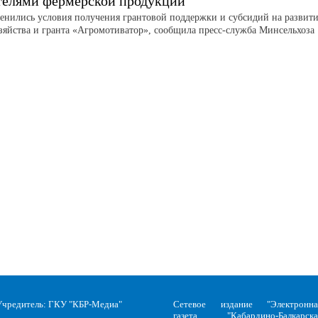
телями фермерской продукции
менились условия получения грантовой поддержки и субсидий на развит
зяйства и гранта «Агромотиватор», сообщила пресс-служба Минсельхоза
Учредитель: ГКУ "КБР-Медиа"
Сетевое издание "Электронна
газета "Кабардино-Балкарска