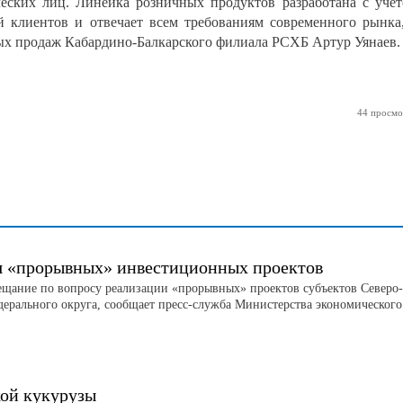
еских лиц. Линейка розничных продуктов разработана с учё
й клиентов и отвечает всем требованиям современного рынка
ных продаж Кабардино-Балкарского филиала РСХБ Артур Уянаев
44 просмо
я «прорывных» инвестиционных проектов
ещание по вопросу реализации «прорывных» проектов субъектов Северо-
дерального округа, сообщает пресс-служба Министерства экономического
кой кукурузы