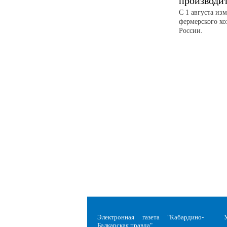
производи
С 1 августа из
фермерского хо
России.
Электронная газета "Кабардино-
Балкарская правда"