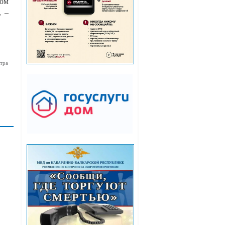
том
, –
.
тра