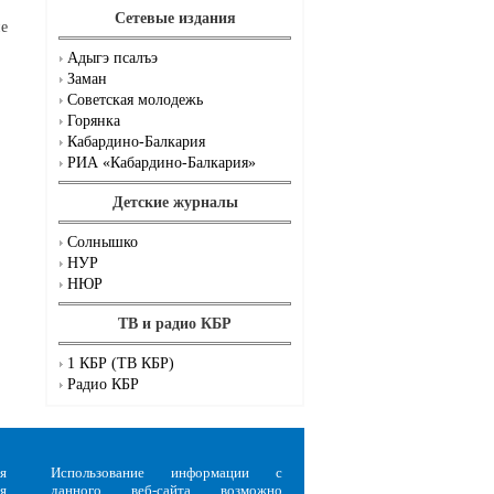
Сетевые издания
ие
Адыгэ псалъэ
Заман
Советская молодежь
Горянка
Кабардино-Балкария
РИА «Кабардино-Балкария»
Детские журналы
Солнышко
НУР
НЮР
ТВ и радио КБР
1 КБР (ТВ КБР)
Радио КБР
я
Использование информации с
я
данного веб-сайта возможно