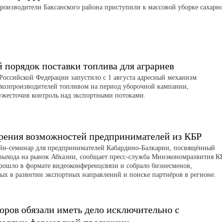
роизводители Баксанского района приступили к массовой уборке сахарн
порядок поставки топлива для аграриев
Российской Федерации запустило с 1 августа адресный механизм
ьхозпроизводителей топливом на период уборочной кампании,
ужесточив контроль над экспортными потоками.
рения возможностей предпринимателей из КБР
айн-семинар для предпринимателей Кабардино-Балкарии, посвящённый
выхода на рынок Абхазии, сообщает пресс-служба Минэкономразвития К
рошло в формате видеоконференцсвязи и собрало бизнесменов,
ых в развитии экспортных направлений и поиске партнёров в регионе.
оров обязали иметь дело исключительно с